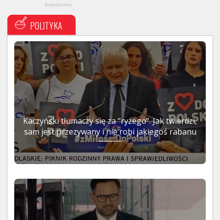
POLITYKA
Kaczyński tłumaczy się za “ryżego”. Jak twierdzi,
sam jest przezywany i nie robi jakiegoś rabanu