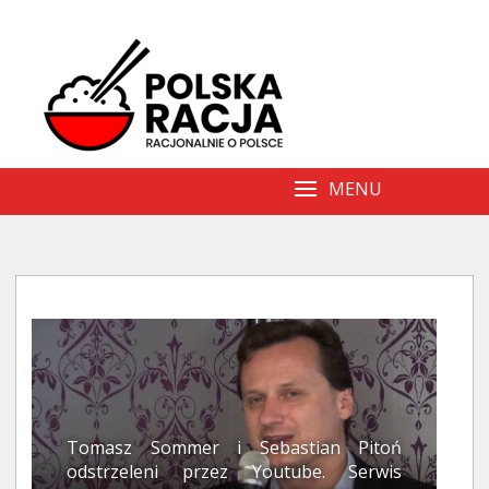
Skip
to
content
MENU
Tomasz Sommer i Sebastian Pitoń
odstrzeleni przez Youtube. Serwis