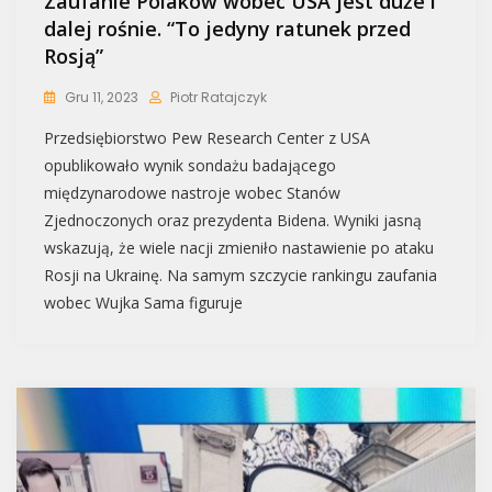
Zaufanie Polaków wobec USA jest duże i
dalej rośnie. “To jedyny ratunek przed
Rosją”
Gru 11, 2023
Piotr Ratajczyk
Przedsiębiorstwo Pew Research Center z USA
opublikowało wynik sondażu badającego
międzynarodowe nastroje wobec Stanów
Zjednoczonych oraz prezydenta Bidena. Wyniki jasną
wskazują, że wiele nacji zmieniło nastawienie po ataku
Rosji na Ukrainę. Na samym szczycie rankingu zaufania
wobec Wujka Sama figuruje