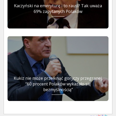
Kaczyński na emeryturę i to raus!? Tak uważa
69% zapytanych Polaków
Kukiz nie może przełknąć goryczy przegranej.
“60 procent Polaków wykazało się
bezmyślnością”