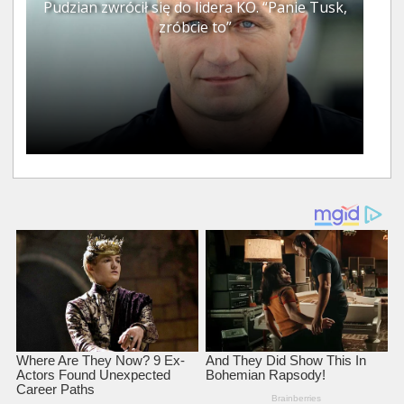
Pudzian zwrócił się do lidera KO. “Panie Tusk,
zróbcie to”