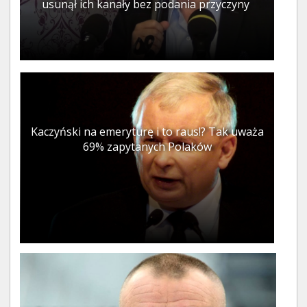
usunął ich kanały bez podania przyczyny
Kaczyński na emeryturę i to raus!? Tak uważa
69% zapytanych Polaków