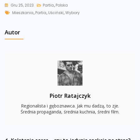
Gru 25, 2023
Partia
,
Polska
Tags
Mieszkania
,
Partia
,
Uściński
,
Wybory
Autor
Piotr Ratajczyk
Regionalista i gęboznawca. Jak mu dadzą, to zje.
Średnia propaganda, średnia kuchnia, średni film.