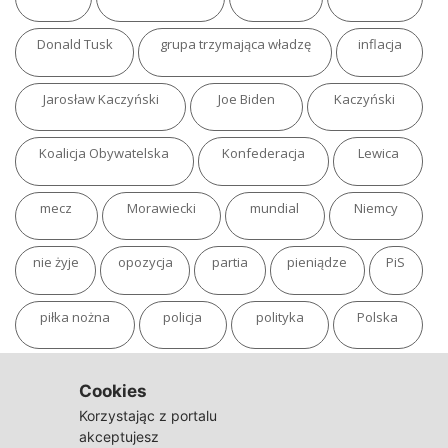
Donald Tusk
grupa trzymająca władzę
inflacja
Jarosław Kaczyński
Joe Biden
Kaczyński
Koalicja Obywatelska
Konfederacja
Lewica
mecz
Morawiecki
mundial
Niemcy
nie żyje
opozycja
partia
pieniądze
PiS
piłka nożna
policja
polityka
Polska
pożar
program
putin
Rosja
sondaż
Cookies
Korzystając z portalu
sport
sąd
TVN
tvp
Twitter
Ukraina
akceptujesz