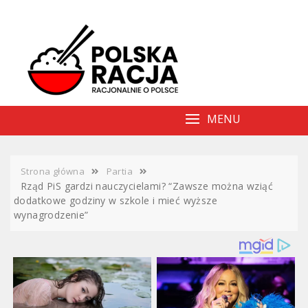
Skip
to
content
MENU
Strona główna
Partia
Rząd PiS gardzi nauczycielami? “Zawsze można wziąć
dodatkowe godziny w szkole i mieć wyższe
wynagrodzenie”