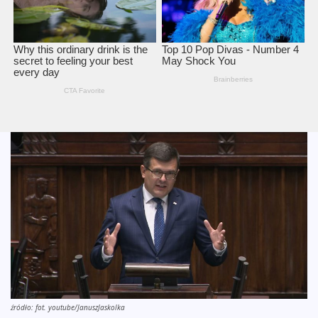
źródło: fot. youtube/JanuszJaskolka