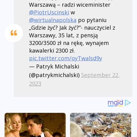
Warszawą – radzi wiceminister
@PiotrUscinski
w
@wirtualnapolska
po pytaniu
„Gdzie żyć? Jak żyć?”- nauczyciel z
Warszawy, 35 lat, z pensją
3200/3500 zł na rękę, wynajem
kawalerki 2300 zł.
pic.twitter.com/oyTwalsd9y
— Patryk Michalski
(@patrykmichalski)
September 22,
2023