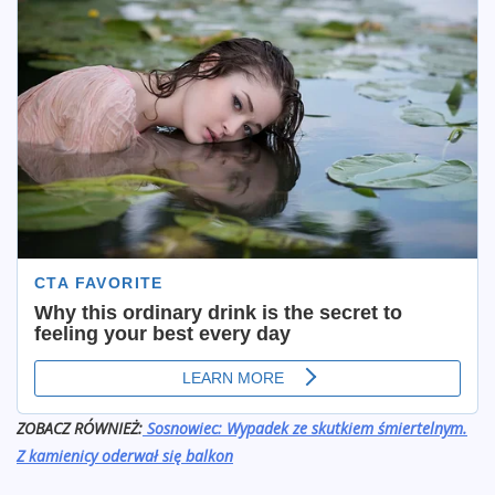
ZOBACZ RÓWNIEŻ:
Sosnowiec: Wypadek ze skutkiem śmiertelnym.
Z kamienicy oderwał się balkon