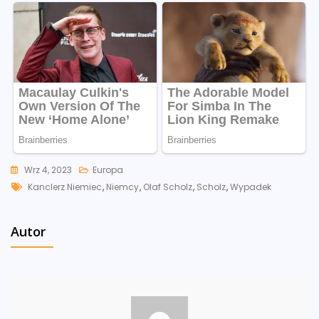
Wrz 4, 2023
Europa
Tags
Kanclerz Niemiec
,
Niemcy
,
Olaf Scholz
,
Scholz
,
Wypadek
Autor