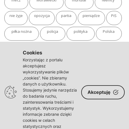
nie żyje
opozycja
partia
pieniądze
PiS
piłka nożna
policja
polityka
Polska
pożar
program
putin
Rosja
sondaż
Cookies
Korzystając z portalu
sport
sąd
TVN
tvp
Twitter
Ukraina
akceptujesz
wykorzystywanie plików
„cookies”. Nie zbieramy
USA
Warszawa
wojna
wojna na Ukrainie
danych o użytkowniku.
Stosujemy jedynie narzędzia
Akceptuję
wybory
wypadek
Władimir Putin
zdrowie
do badania ruchu,
zainteresowania treściami i
statystyk. Wykorzystujemy
informacje zebrane dzięki
cookies w celach
statystycznych oraz