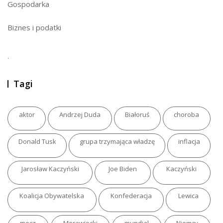
Gospodarka
Biznes i podatki
.
Tagi
aktor
Andrzej Duda
Białoruś
choroba
Donald Tusk
grupa trzymająca władzę
inflacja
Jarosław Kaczyński
Joe Biden
Kaczyński
Koalicja Obywatelska
Konfederacja
Lewica
mecz
Morawiecki
mundial
Niemcy