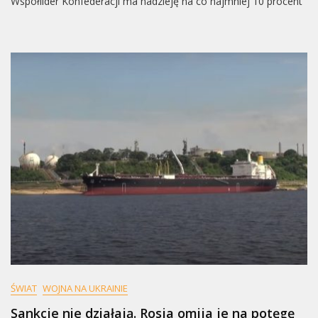
Współlider Konfederacji ma nadzieję na co najmniej 10 procent
ŚWIAT
WOJNA NA UKRAINIE
Sankcje nie działają. Rosja omija je na potęgę