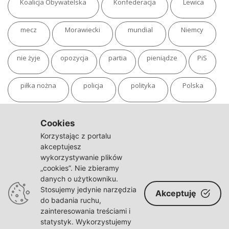
Koalicja Obywatelska
Konfederacja
Lewica
mecz
Morawiecki
mundial
Niemcy
nie żyje
opozycja
partia
pieniądze
PiS
piłka nożna
policja
polityka
Polska
pożar
program
putin
Rosja
sondaż
Cookies
Korzystając z portalu
sport
sąd
TVN
tvp
Twitter
Ukraina
akceptujesz
wykorzystywanie plików
„cookies”. Nie zbieramy
USA
Warszawa
wojna
wojna na Ukrainie
danych o użytkowniku.
Stosujemy jedynie narzędzia
Akceptuję
wybory
wypadek
Władimir Putin
zdrowie
do badania ruchu,
zainteresowania treściami i
statystyk. Wykorzystujemy