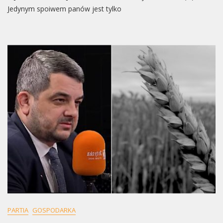
Donosi
Jedynym spoiwem panów jest tylko
O
“podziale
Łupów”.
“Bielanowi
Zawsze
Na
Tym
Zależało”
PARTIA
GOSPODARKA