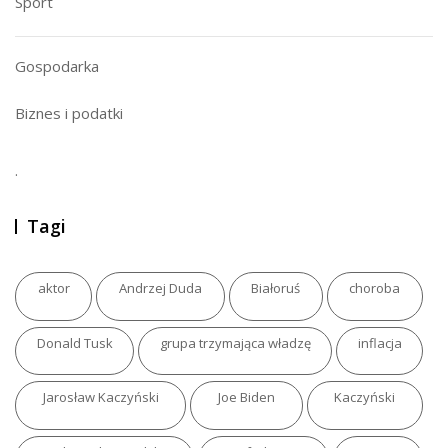
Sport
Gospodarka
Biznes i podatki
.
Tagi
aktor
Andrzej Duda
Białoruś
choroba
Donald Tusk
grupa trzymająca władzę
inflacja
Jarosław Kaczyński
Joe Biden
Kaczyński