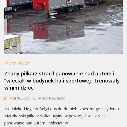
SPORT
ŚWIAT
Znany piłkarz stracił panowanie nad autem i
“wleciał” w budynek hali sportowej. Trenowały
w nim dzieci
Mar 31, 2023
Aneta Nowacka
Niedaleko Liège w Belgii doszło do niebezpiecznego incydentu.
Marokański piłkarz Sofian Kiyine w pewnej chwili stracił
panowanie nad autem i “wleciał” w