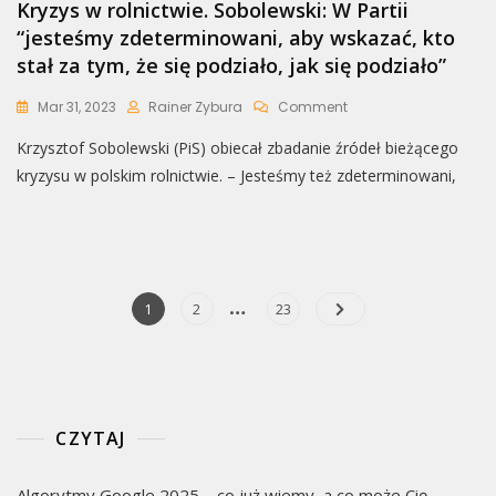
Kryzys w rolnictwie. Sobolewski: W Partii
“jesteśmy zdeterminowani, aby wskazać, kto
stał za tym, że się podziało, jak się podziało”
On
Mar 31, 2023
Rainer Zybura
Comment
Kryzys
Krzysztof Sobolewski (PiS) obiecał zbadanie źródeł bieżącego
W
Rolnictwie.
kryzysu w polskim rolnictwie. – Jesteśmy też zdeterminowani,
Sobolewski:
W
Partii
“jesteśmy
Zdeterminowani,
Aby
…
Nawigacja
Page
Page
Page
1
2
23
Wskazać,
po
Kto
Stał
wpisach
Za
Tym,
Że
CZYTAJ
Się
Podziało,
Jak
Algorytmy Google 2025 – co już wiemy, a co może Cię