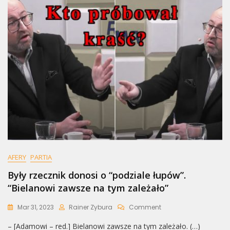
AFERY
PARTIA
Były rzecznik donosi o “podziale łupów”.
“Bielanowi zawsze na tym zależało”
On
Mar 31, 2023
Rainer Zybura
Comment
Były
– [Adamowi – red.] Bielanowi zawsze na tym zależało. (…)
Rzecznik