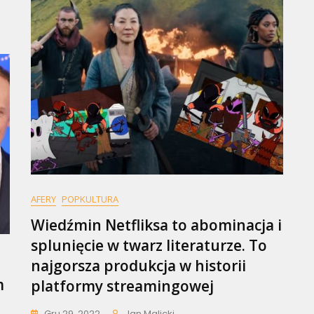
Szef
PiS
Ma
Wznowić
Objazd
Po
Polsce
AFERY
POPKULTURA
Wiedźmin Netfliksa to abominacja i
splunięcie w twarz literaturze. To
najgorsza produkcja w historii
m
platformy streamingowej
Gru 29, 2022
Jan Malicki