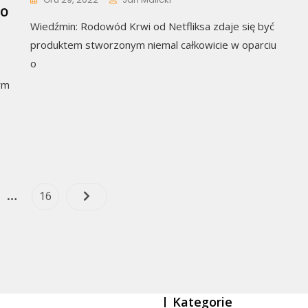
to
Wiedźmin: Rodowód Krwi od Netfliksa zdaje się być
produktem stworzonym niemal całkowicie w oparciu
o
ym
Nawigacja
…
e
Page
16
po
wpisach
Kategorie