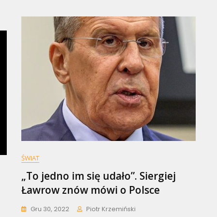
datku
T
iwa
owoduje
rostu
n
iw
ŚWIAT
„To jedno im się udało”. Siergiej
Ławrow znów mówi o Polsce
Gru 30, 2022
Piotr Krzemiński