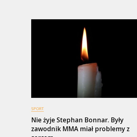
Po
VA
Na
Pal
Nie
Sp
Wz
Ce
Pal
SPORT
Nie żyje Stephan Bonnar. Były
zawodnik MMA miał problemy z