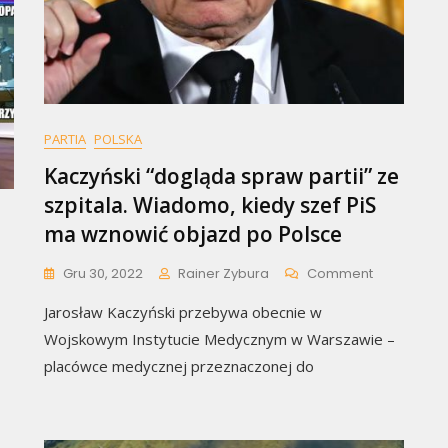
PARTIA
POLSKA
Kaczyński “dogląda spraw partii” ze
szpitala. Wiadomo, kiedy szef PiS
ma wznowić objazd po Polsce
On
Gru 30, 2022
Rainer Zybura
Comment
Kaczyński
Jarosław Kaczyński przebywa obecnie w
“dogląda
Spraw
Wojskowym Instytucie Medycznym w Warszawie –
Partii”
placówce medycznej przeznaczonej do
Ze
Szpitala.
Wiadomo,
Kiedy