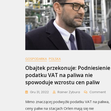
GOSPODARKA
POLSKA
Obajtek przekonuje: Podniesienie
podatku VAT na paliwa nie
spowoduje wzrostu cen paliw
On
Gru 31, 2022
Rainer Zybura
Comment
Ob
Mimo znaczącej podwyżki podatku VAT na paliwa,
Prz
Pod
ceny paliw na stacjach Orlen mają się nie