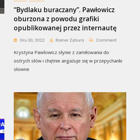
“Bydlaku buraczany”. Pawłowicz
oburzona z powodu grafiki
opublikowanej przez internautę
On
Gru 30, 2022
Rainer Zybura
Comment
“Bydlaku
Krystyna Pawłowicz słynie z zamiłowania do
Buraczany”
Pawłowicz
ostrych słów i chętnie angażuje się w przepychanki
Oburzona
n
słowne
Z
zurek
Powodu
rzucony
Grafiki
Opublikow
ństwowego
Przez
dia.
Internautę
ie****cie
”