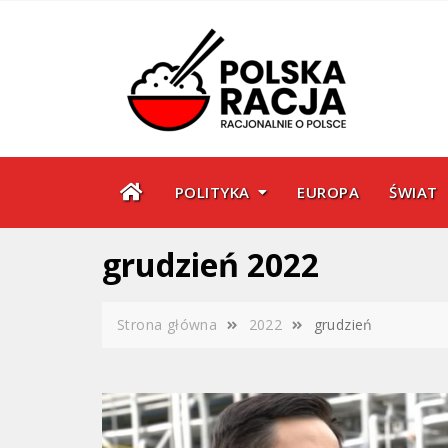
Skip
to
content
POLITYKA
EUROPA
ŚWIAT
grudzień 2022
Strona główna
2022
grudzień