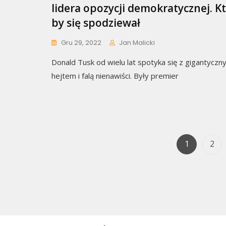
lidera opozycji demokratycznej. K
by się spodziewał
Gru 29, 2022
Jan Malicki
Donald Tusk od wielu lat spotyka się z gigantyczn
hejtem i falą nienawiści. Były premier
Page
Pag
1
2