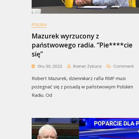
POLSKA
Mazurek wyrzucony z
państwowego radia. “Pie****cie
się”
O
Gru 30, 2022
Rainer Zybura
Comment
Ma
Robert Mazurek, dziennikarz rafia RMF musi
Wy
Z
pożegnać się z posadą w państwowym Polskim
Pa
Radiu. Od
Ra
“P
Się