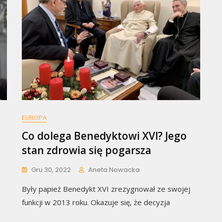
EUROPA
Co dolega Benedyktowi XVI? Jego
stan zdrowia się pogarsza
Gru 30, 2022
Aneta Nowacka
Były papież Benedykt XVI zrezygnował ze swojej
ajtek
funkcji w 2013 roku. Okazuje się, że decyzja
ekonuje:
niesienie