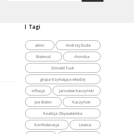
Tagi
aktor
Andrzej Duda
Białoruś
choroba
Donald Tusk
grupa trzymająca władzę
inflacja
Jarosław Kaczyński
Joe Biden
Kaczyński
Koalicja Obywatelska
Konfederacja
Lewica