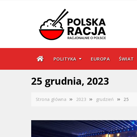
Skip
to
content
POLITYKA
EUROPA
ŚWIAT
25 grudnia, 2023
Strona główna
2023
grudzień
25