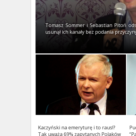
Tomasz Sommer i Sebastian Pitoń odst
usunął ich kanały bez podania przyczyn
Kaczyński na emeryturę i to raus!?
Pud
Tak uważa 69% zapytanych Polaków
“P