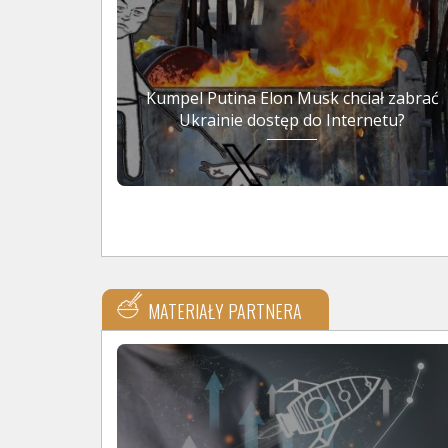
Kumpel Putina Elon Musk chciał zabrać
Ukrainie dostęp do Internetu?
MATERIAŁY PARTNERA