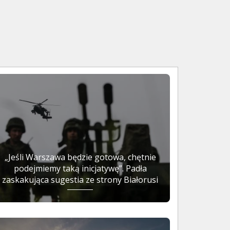
„Jeśli Warszawa będzie gotowa, chętnie
podejmiemy taką inicjatywę”. Padła
zaskakująca sugestia ze strony Białorusi