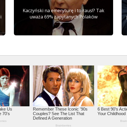
Kaczyński na emeryturę i to raus!? Tak
i
uważa 69% zapytanych Polaków