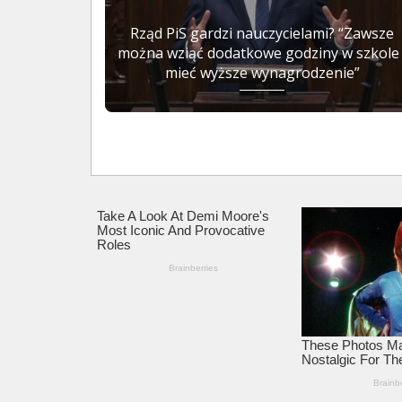
Rząd PiS gardzi nauczycielami? “Zawsze
można wziąć dodatkowe godziny w szkole 
mieć wyższe wynagrodzenie”