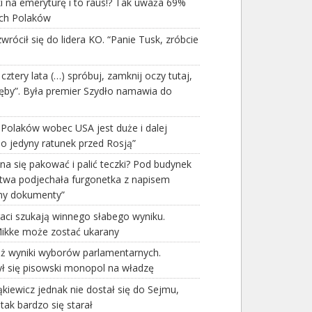
i na emeryturę i to raus!? Tak uważa 69%
ch Polaków
wrócił się do lidera KO. “Panie Tusk, zróbcie
 cztery lata (…) spróbuj, zamknij oczy tutaj,
zęby”. Była premier Szydło namawia do
 Polaków wobec USA jest duże i dalej
To jedyny ratunek przed Rosją”
na się pakować i palić teczki? Pod budynek
stwa podjechała furgonetka z napisem
my dokumenty”
aci szukają winnego słabego wyniku.
ikke może zostać ukarany
ż wyniki wyborów parlamentarnych.
ł się pisowski monopol na władzę
kiewicz jednak nie dostał się do Sejmu,
ak bardzo się starał