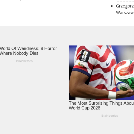
Grzegorz
Warszawi
kim jest
Rosjanie 
Polsce
Flowberg
bezpiecz
przemys
Orlen uż
przedłuż
wyborów
Polskie 
złudzeń: 
Algorytm
Cię zask
Czy Pola