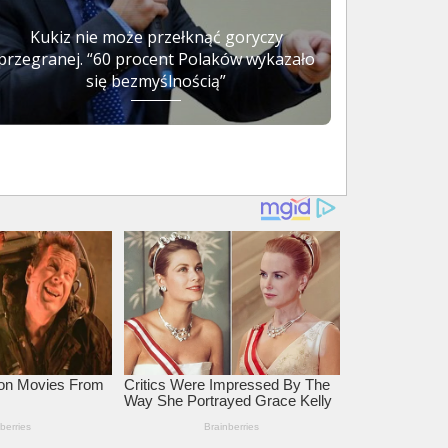
Kukiz nie może przełknąć goryczy
przegranej. “60 procent Polaków wykazało
się bezmyślnością”