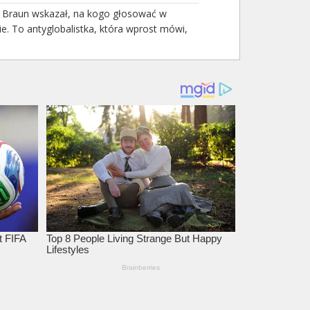
 Braun wskazał, na kogo głosować w
e. To antyglobalistka, która wprost mówi,
 Morawiecki
wkręcili fińską minister. Padły słowa o
 IT zwraca uwagę na kwestie
eństwa związane z automatyzacją
łową
ywa wojskowych rezerw paliwa, aby
yć promocję na swoich stacjach na czas
?
Porozumienie Kynologiczne nie pozostawia
Politycy mają psy gdzieś
y Google 2025 – co już wiemy, a co może
oczyć?
cy sięgną po Ligę Mistrzów?