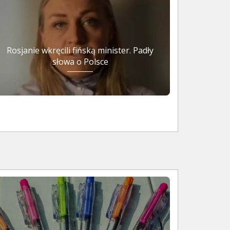
Rosjanie wkręcili fińską minister. Padły
słowa o Polsce