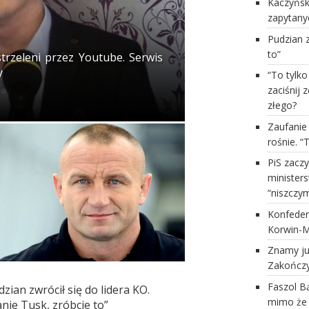
Kaczyńsk
zapytany
Pudzian z
to”
rzeleni przez Youtube. Serwis
y
“To tylko
zaciśnij 
złego?
Zaufanie
rośnie. “
PiS zaczy
minister
“niszczy
Konfeder
Korwin-M
Znamy ju
Zakończy
Faszol Bą
zian zwrócił się do lidera KO.
mimo że t
anie Tusk, zróbcie to”