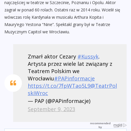
najczęściej w teatrze w Szczecinie, Poznaniu i Opolu. Aktor
zagrał w ponad 60 rolach. Ostatni raz w 2014 roku. Wcielił się
wówczas rolę Kardynała w musicalu Arthura Kopita i
Maury’ego Yestona “Nine”. Spektakl grany był w Teatrze
Muzycznym Capitol we Wrocławiu.
Zmarł aktor Cezary
#Kussyk
.
Artysta przez wiele lat związany z
Teatrem Polskim we
Wrocławiu
#PAPinformacje
https://t.co/7fpWTao5L9
@TeatrPol
skiWroc
— PAP (@PAPinformacje)
September 9, 2023