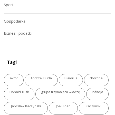
Sport
Gospodarka
Biznes i podatki
.
Tagi
aktor
Andrzej Duda
Białoruś
choroba
Donald Tusk
grupa trzymająca władzę
inflacja
Jarosław Kaczyński
Joe Biden
Kaczyński