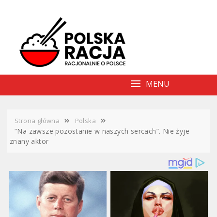
Skip
to
content
MENU
Strona główna
Polska
“Na zawsze pozostanie w naszych sercach”. Nie żyje
znany aktor