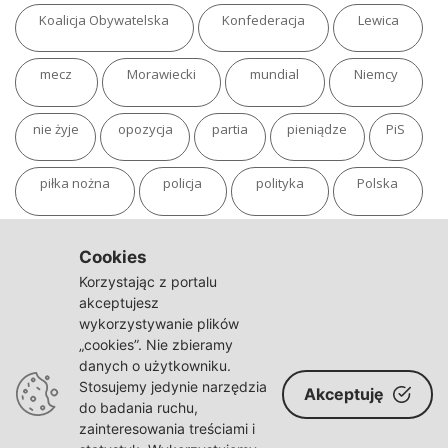
Koalicja Obywatelska
Konfederacja
Lewica
mecz
Morawiecki
mundial
Niemcy
nie żyje
opozycja
partia
pieniądze
PiS
piłka nożna
policja
polityka
Polska
pożar
program
putin
Rosja
sondaż
Cookies
Korzystając z portalu
sport
sąd
TVN
tvp
Twitter
Ukraina
akceptujesz
wykorzystywanie plików
„cookies”. Nie zbieramy
USA
Warszawa
wojna
wojna na Ukrainie
danych o użytkowniku.
Stosujemy jedynie narzędzia
Akceptuję
wybory
wypadek
Władimir Putin
zdrowie
do badania ruchu,
zainteresowania treściami i