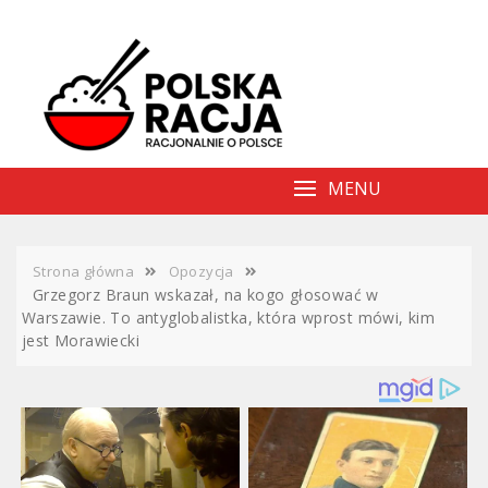
Skip
to
content
MENU
Strona główna
Opozycja
Grzegorz Braun wskazał, na kogo głosować w
Warszawie. To antyglobalistka, która wprost mówi, kim
jest Morawiecki