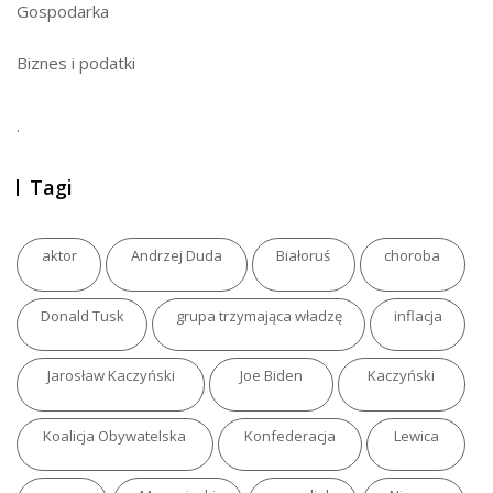
Gospodarka
Biznes i podatki
.
Tagi
aktor
Andrzej Duda
Białoruś
choroba
Donald Tusk
grupa trzymająca władzę
inflacja
Jarosław Kaczyński
Joe Biden
Kaczyński
Koalicja Obywatelska
Konfederacja
Lewica