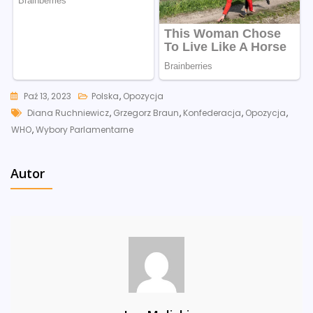
Paź 13, 2023
Polska
,
Opozycja
Tags
Diana Ruchniewicz
,
Grzegorz Braun
,
Konfederacja
,
Opozycja
,
WHO
,
Wybory Parlamentarne
Autor