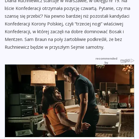
Diana Ruchniewicz startuje w Warszawie, w okręgu nr 19. Na
liście Konfederacji otrzymała pozycję czwartą. Pytanie, czy ma
szansę się przebić? Na pewno bardziej niż pozostali kandydaci
Konfederacji Korony Polskiej, czyli “trzeciej nogi” właściwej
Konfederacji, w której zaczęli na dobre dominować Bosak i
Mentzen. Sam Braun na poły żartobliwie podkreślił, że bez
Ruchniewicz będzie w przyszłym Sejmie samotny.