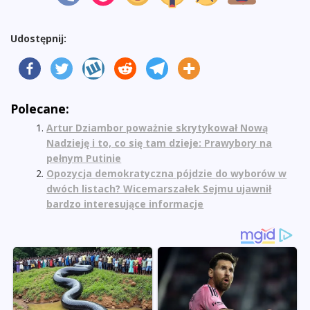
Udostępnij:
Polecane:
Artur Dziambor poważnie skrytykował Nową
Nadzieję i to, co się tam dzieje: Prawybory na
pełnym Putinie
Opozycja demokratyczna pójdzie do wyborów w
dwóch listach? Wicemarszałek Sejmu ujawnił
bardzo interesujące informacje