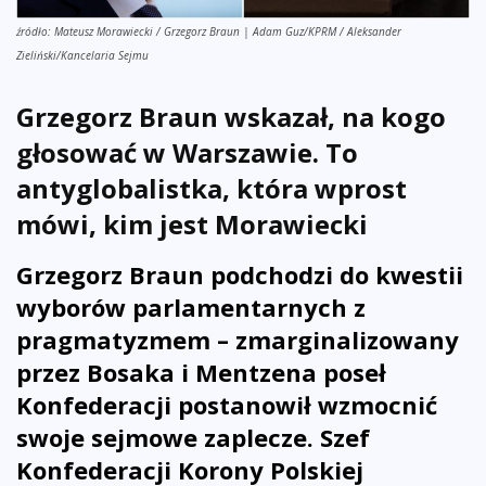
źródło: Mateusz Morawiecki / Grzegorz Braun | Adam Guz/KPRM / Aleksander
Zieliński/Kancelaria Sejmu
Grzegorz Braun wskazał, na kogo
głosować w Warszawie. To
antyglobalistka, która wprost
mówi, kim jest Morawiecki
Grzegorz Braun podchodzi do kwestii
wyborów parlamentarnych z
pragmatyzmem – zmarginalizowany
przez Bosaka i Mentzena
poseł
Konfederacji postanowił wzmocnić
swoje sejmowe zaplecze. Szef
Konfederacji Korony Polskiej