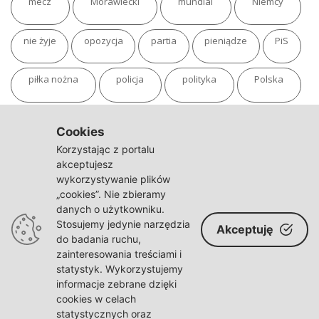
mecz
Morawiecki
mundial
Niemcy
nie żyje
opozycja
partia
pieniądze
PiS
piłka nożna
policja
polityka
Polska
pożar
program
putin
Rosja
sondaż
Cookies
Korzystając z portalu
sport
sąd
TVN
tvp
Twitter
Ukraina
akceptujesz
wykorzystywanie plików
„cookies”. Nie zbieramy
USA
Warszawa
wojna
wojna na Ukrainie
danych o użytkowniku.
Stosujemy jedynie narzędzia
Akceptuję
wybory
wypadek
Władimir Putin
zdrowie
do badania ruchu,
zainteresowania treściami i
statystyk. Wykorzystujemy
informacje zebrane dzięki
cookies w celach
statystycznych oraz