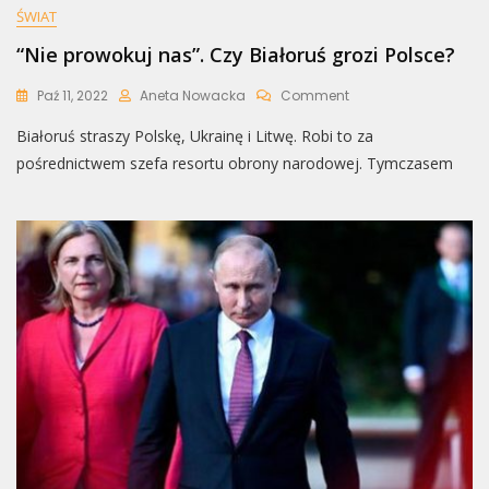
ŚWIAT
“Nie prowokuj nas”. Czy Białoruś grozi Polsce?
On
Paź 11, 2022
Aneta Nowacka
Comment
“Nie
Białoruś straszy Polskę, Ukrainę i Litwę. Robi to za
Prowokuj
Nas”.
pośrednictwem szefa resortu obrony narodowej. Tymczasem
Czy
Białoruś
Grozi
Polsce?