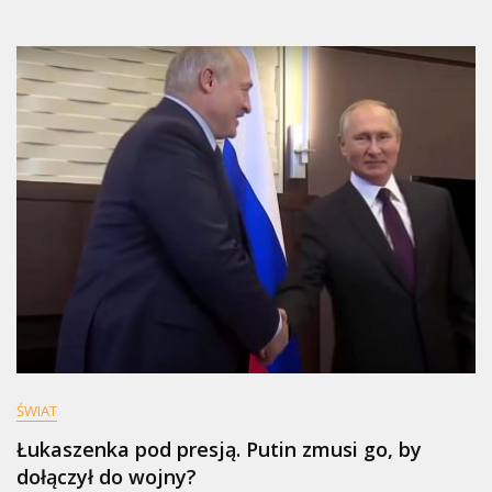
Ugrupowań
W
Sejmie.
PiS
Bez
Szans
Na
Samodzielne
Rządy
ŚWIAT
Łukaszenka pod presją. Putin zmusi go, by
dołączył do wojny?