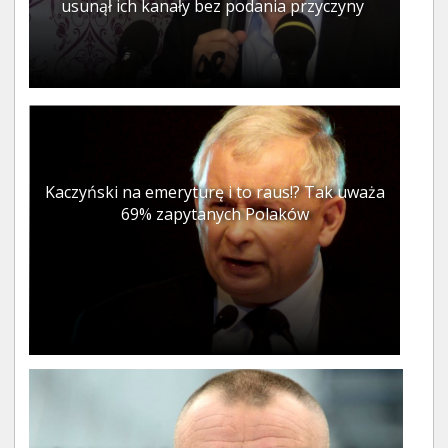
usunął ich kanały bez podania przyczyny
Kaczyński na emeryturę i to raus!? Tak uważa
69% zapytanych Polaków