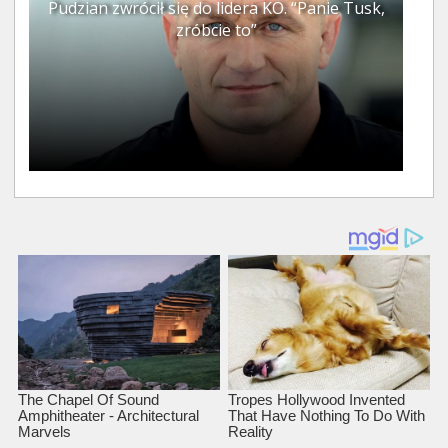
Pudzian zwrócił się do lidera KO. “Panie Tusk,
zróbcie to”