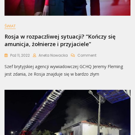
ŚWIAT
Rosja w rozpaczliwej sytuacji? “Kończy się
amunicja, żołnierze i przyjaciele”
On
Paź 11, 2022
Aneta Nowacka
Comment
Rosja
Szef brytyjskiej agencji wywiadowczej GCHQ Jeremy Fleming
W
Rozpaczliwej
jest zdania, że Rosja znajduje się w bardzo złym
Sytuacji?
“Kończy
Się
Amunicja,
Żołnierze
I
Przyjaciele”