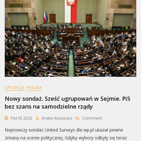
Próba
Tuszowania
Zabójstwa?
OPOZYCJA
POLSKA
Nowy sondaż. Sześć ugrupowań w Sejmie. PiS
bez szans na samodzielne rządy
On
Paź 10, 2022
Aneta Nowacka
Comment
Nowy
Najnowszy sondaż United Surveys dla wp.pl ukazał pewne
Sondaż.
Sześć
zmiany na scenie politycznej. Gdyby wybory odbyły się teraz