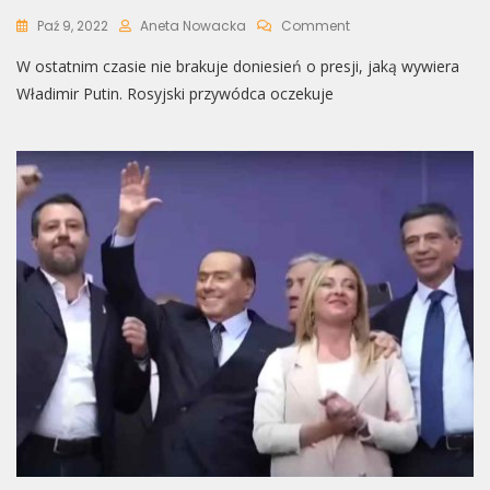
On
Paź 9, 2022
Aneta Nowacka
Comment
Łukaszenka
W ostatnim czasie nie brakuje doniesień o presji, jaką wywiera
Pod
Presją.
Władimir Putin. Rosyjski przywódca oczekuje
Putin
Zmusi
Go,
By
Dołączył
Do
Wojny?