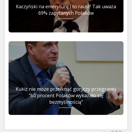
Kaczyński na emeryturę i to raus!? Tak uważa
69% zapytanych Polaków
Kukiz nie może przełknąć goryczy przegranej.
“60 procent Polaków wykazało się
bezmyślnością”