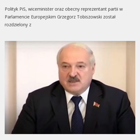
Polityk
Polityk PiS, wiceminister oraz obecny reprezentant partii w
PIS
W
Parlamencie Europejskim Grzegorz Tobiszowski został
Szoku.
rozdzielony z
Jego
Partnerka
Trafiła
Za
Kratki