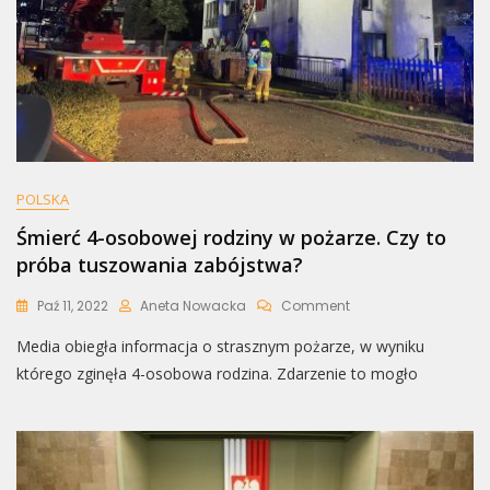
POLSKA
Śmierć 4-osobowej rodziny w pożarze. Czy to
próba tuszowania zabójstwa?
On
Paź 11, 2022
Aneta Nowacka
Comment
Śmierć
Media obiegła informacja o strasznym pożarze, w wyniku
4-
Osobowej
którego zginęła 4-osobowa rodzina. Zdarzenie to mogło
Rodziny
W
Pożarze.
Czy
To