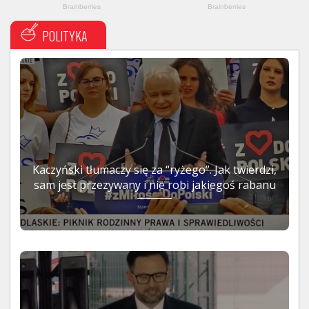
POLITYKA
Kaczyński tłumaczy się za “ryżego”. Jak twierdzi,
sam jest przezywany i nie robi jakiegoś rabanu