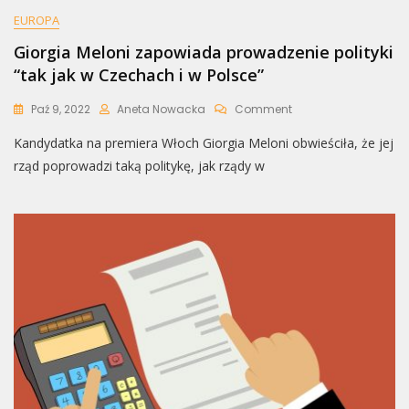
EUROPA
Giorgia Meloni zapowiada prowadzenie polityki
“tak jak w Czechach i w Polsce”
On
Paź 9, 2022
Aneta Nowacka
Comment
Giorgia
Kandydatka na premiera Włoch Giorgia Meloni obwieściła, że jej
Meloni
Zapowiada
rząd poprowadzi taką politykę, jak rządy w
Prowadzenie
Polityki
“tak
Jak
W
Czechach
I
W
Polsce”