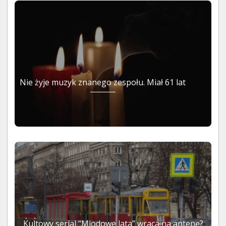
Nie żyje muzyk znanego zespołu. Miał 61 lat
Kultowy serial “Miodowe lata” wraca na antenę?