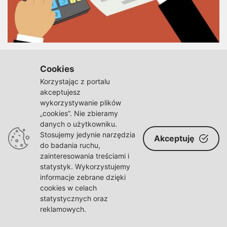
POLSKA
Cookies
Ten rachunek za prąd to prawdziwy obłęd. Czy
Korzystając z portalu
Polacy to wytrzymają?
akceptujesz
wykorzystywanie plików
On
Paź 9, 2022
Aneta Nowacka
Comment
„cookies”. Nie zbieramy
Ten
danych o użytkowniku.
Aktualna sytuacja gospodarcza w Polsce daje się we znaki nie
Rachunek
Stosujemy jedynie narzędzia
Akceptuję
Za
tylko przedsiębiorcom, ale także “zwykłym”
do badania ruchu,
Prąd
zainteresowania treściami i
To
Prawdziwy
statystyk. Wykorzystujemy
Obłęd.
informacje zebrane dzięki
Czy
cookies w celach
Polacy
statystycznych oraz
To
reklamowych.
Wytrzymają?