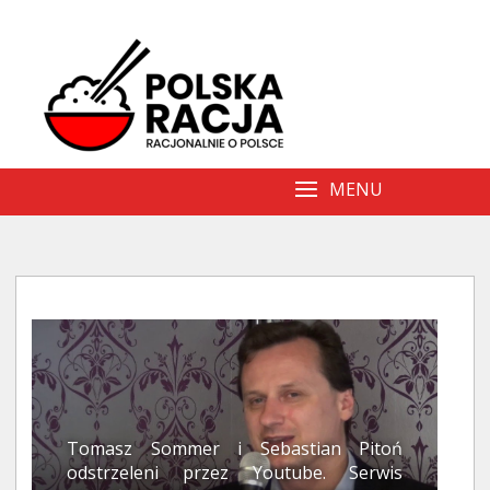
Skip
to
content
MENU
Tomasz Sommer i Sebastian Pitoń
odstrzeleni przez Youtube. Serwis