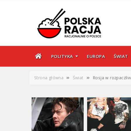
Skip
to
content
POLITYKA
EUROPA
ŚWIAT
Strona główna
Świat
Rosja w rozpaczliwe