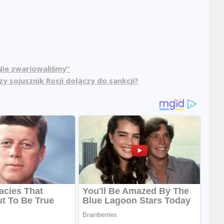
“Nie zwariowaliśmy”
y sojusznik Rosji dołączy do sankcji?