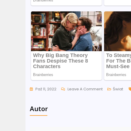
On
Paź 11, 2022
Leave A Comment
Świat
Rosja
W
Autor
Rozpaczliwej
Sytuacji?
“Kończy