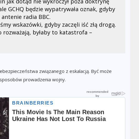
in jak dotąd nie wykroczył poza doktrynę
ale
GCHQ
będzie wypatrywała oznak, gdyby
 antenie radia BBC.
śmy wskazówki, gdyby zaczęli iść złą drogą.
o rozważają, byłaby to katastrofa –
niebezpieczeństwa związanego z eskalacją. Być może
ych sposobów prowadzenia wojny.