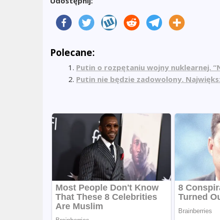
Udostępnij:
Polecane:
Putin o rozpętaniu wojny nuklearnej. 
Putin nie będzie zadowolony. Największ