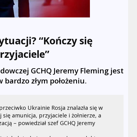
ytuacji? “Kończy się
rzyjaciele”
iadowczej
GCHQ
Jeremy Fleming jest
 w bardzo złym położeniu.
rzeciwko Ukrainie Rosja znalazła się w
j się amunicja, przyjaciele i żołnierze, a
zacją – powiedział szef
GCHQ
Jeremy