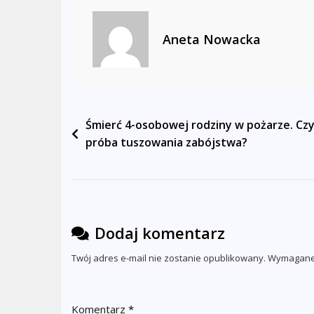
Się
Amunicja,
Aneta Nowacka
Żołnierze
I
Przyjaciele”
Nawigacja
Śmierć 4-osobowej rodziny w pożarze. Czy
próba tuszowania zabójstwa?
wpisu
Dodaj komentarz
Twój adres e-mail nie zostanie opublikowany.
Wymagane 
Komentarz
*