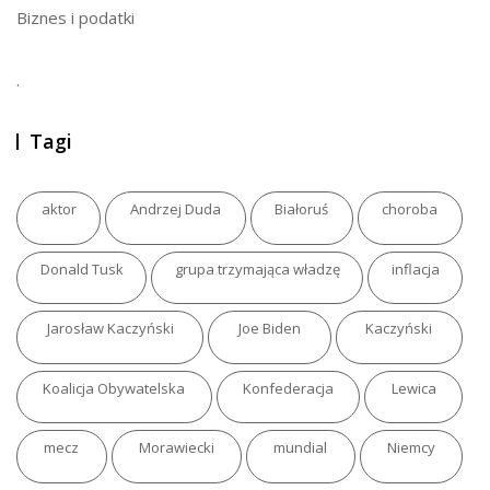
Biznes i podatki
.
Tagi
aktor
Andrzej Duda
Białoruś
choroba
Donald Tusk
grupa trzymająca władzę
inflacja
Jarosław Kaczyński
Joe Biden
Kaczyński
Koalicja Obywatelska
Konfederacja
Lewica
mecz
Morawiecki
mundial
Niemcy