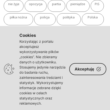
nie żyje
opozycja
partia
pieniądze
PiS
piłka nożna
policja
polityka
Polska
pożar
program
putin
Rosja
sondaż
Cookies
Korzystając z portalu
sport
sąd
TVN
tvp
Twitter
Ukraina
akceptujesz
wykorzystywanie plików
„cookies”. Nie zbieramy
USA
Warszawa
wojna
wojna na Ukrainie
danych o użytkowniku.
Stosujemy jedynie narzędzia
Akceptuję
wybory
wypadek
Władimir Putin
zdrowie
do badania ruchu,
zainteresowania treściami i
statystyk. Wykorzystujemy
informacje zebrane dzięki
cookies w celach
statystycznych oraz
© polskaracja.pl 2021-2022
reklamowych.