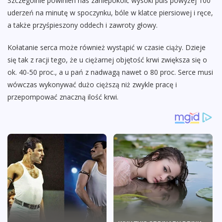
Szczególnie powinien nas zaniepokoić wysoki puls powyżej 100
uderzeń na minutę w spoczynku, bóle w klatce piersiowej i ręce,
a także przyśpieszony oddech i zawroty głowy.
Kołatanie serca może również wystąpić w czasie ciąży. Dzieje
się tak z racji tego, że u ciężarnej objętość krwi zwiększa się o
ok. 40-50 proc., a u pań z nadwagą nawet o 80 proc. Serce musi
wówczas wykonywać dużo cięższą niż zwykle pracę i
przepompować znaczną ilość krwi.