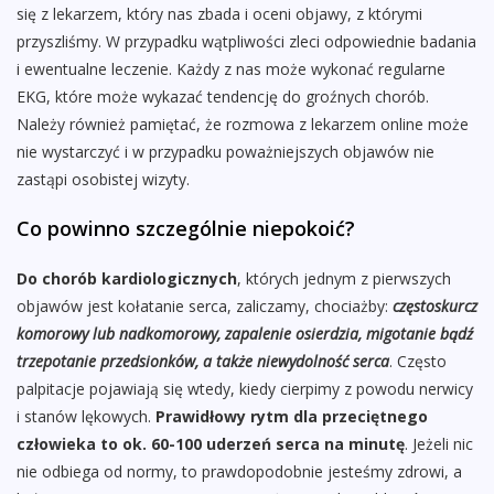
się z lekarzem, który nas zbada i oceni objawy, z którymi
przyszliśmy. W przypadku wątpliwości zleci odpowiednie badania
i ewentualne leczenie. Każdy z nas może wykonać regularne
EKG, które może wykazać tendencję do groźnych chorób.
Należy również pamiętać, że rozmowa z lekarzem online może
nie wystarczyć i w przypadku poważniejszych objawów nie
zastąpi osobistej wizyty.
Co powinno szczególnie niepokoić?
Do chorób kardiologicznych
, których jednym z pierwszych
objawów jest kołatanie serca, zaliczamy, chociażby:
częstoskurcz
komorowy lub nadkomorowy, zapalenie osierdzia, migotanie bądź
trzepotanie przedsionków, a także niewydolność serca
. Często
palpitacje pojawiają się wtedy, kiedy cierpimy z powodu nerwicy
i stanów lękowych.
Prawidłowy rytm dla przeciętnego
człowieka to ok. 60-100 uderzeń serca na minutę
. Jeżeli nic
nie odbiega od normy, to prawdopodobnie jesteśmy zdrowi, a