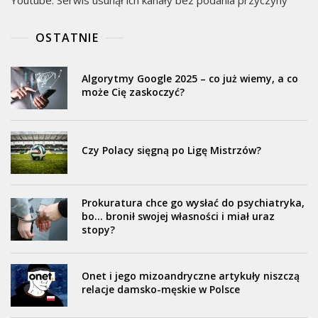
Youtube. Serwis usunął ich kanały bez podania przyczyny
OSTATNIE
Algorytmy Google 2025 – co już wiemy, a co
może Cię zaskoczyć?
Czy Polacy sięgną po Ligę Mistrzów?
Prokuratura chce go wysłać do psychiatryka,
bo… bronił swojej własności i miał uraz
stopy?
Onet i jego mizoandryczne artykuły niszczą
relacje damsko-męskie w Polsce