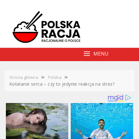
Skip
to
content
MENU
Strona główna
Polska
Kołatanie serca – czy to jedynie reakcja na stres?