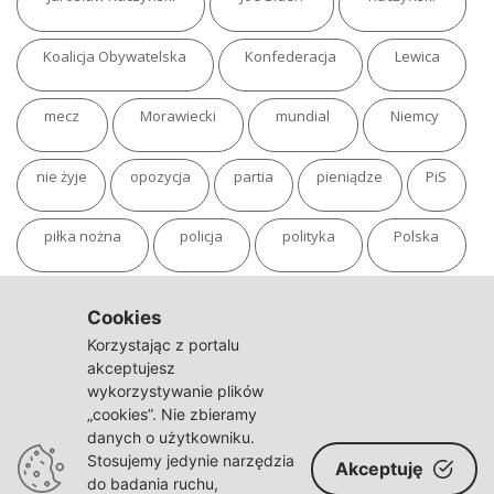
Koalicja Obywatelska
Konfederacja
Lewica
mecz
Morawiecki
mundial
Niemcy
nie żyje
opozycja
partia
pieniądze
PiS
piłka nożna
policja
polityka
Polska
pożar
program
putin
Rosja
sondaż
Cookies
Korzystając z portalu
sport
sąd
TVN
tvp
Twitter
Ukraina
akceptujesz
wykorzystywanie plików
„cookies”. Nie zbieramy
USA
Warszawa
wojna
wojna na Ukrainie
danych o użytkowniku.
Stosujemy jedynie narzędzia
Akceptuję
wybory
wypadek
Władimir Putin
zdrowie
do badania ruchu,