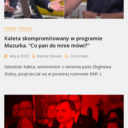
PARTIA
POLSKA
Kaleta skompromitowany w programie
Mazurka. “Co pan do mnie mówi?”
On
Maj 4, 2023
Rainer Zybura
Comment
Kaleta
Sebastian Kaleta, wiceminister z ramienia partii Zbigniewa
Skompromitowany
W
Ziobry, posprzeczał się w porannej rozmowie RMF z
Programie
Mazurka.
“Co
Pan
Do
Mnie
Mówi?”