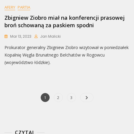
AFERY
PARTIA
Zbigniew Ziobro miał na konferencji prasowej
broń schowaną za paskiem spodni
Mar 13, 2023
Jan Malicki
Prokurator generalny Zbigniew Ziobro wizytował w poniedziałek
Kopalnię Węgla Brunatnego Bełchatów w Rogowcu
(województwo łódzkie).
Nawigacja
Page
Page
Page
1
2
3
po
wpisach
CZYTAJ