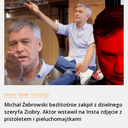
Partia
Potrzebowała
Podpisów
PARTIA
MEMY
OPOZYCJA
Michał Żebrowski bezlitośnie zakpił z dzielnego
szeryfa Ziobry. Aktor wstawił na Insta zdjęcie z
pistoletem i pieluchomajtkami