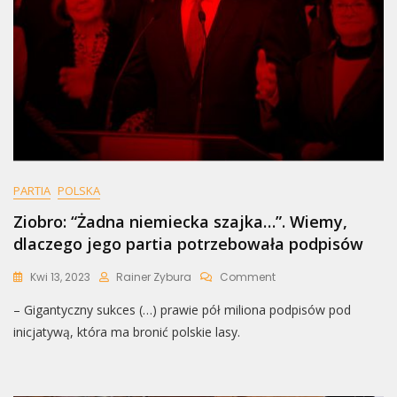
PARTIA
POLSKA
Ziobro: “Żadna niemiecka szajka…”. Wiemy,
dlaczego jego partia potrzebowała podpisów
On
Kwi 13, 2023
Rainer Zybura
Comment
Ziobro:
– Gigantyczny sukces (…) prawie pół miliona podpisów pod
“Żadna
Niemiecka
inicjatywą, która ma bronić polskie lasy.
Szajka…”.
Wiemy,
Dlaczego
Jego