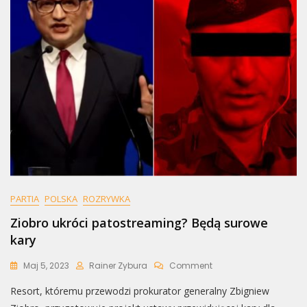
PARTIA
POLSKA
ROZRYWKA
Ziobro ukróci patostreaming? Będą surowe
kary
On
Maj 5, 2023
Rainer Zybura
Comment
Ziobro
Resort, któremu przewodzi prokurator generalny Zbigniew
Ukróci
Patostreaming?