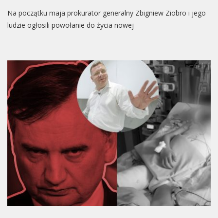
Ziobro
Na początku maja prokurator generalny Zbigniew Ziobro i jego
Ma
Poważny
ludzie ogłosili powołanie do życia nowej
Problem.
Jego
Nowa
Partia
Może
Stracić
Miliony