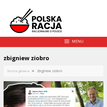
Skip
to
content
MENU
zbigniew ziobro
zbigniew ziobro
Strona główna