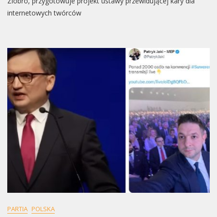
Ziobro, przygotowuje projekt ustawy przewidującej kary dla
Będą
internetowych twórców
Surowe
Kary
PARTIA
POLSKA