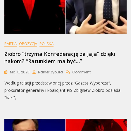
PARTIA
OPOZYCJA
POLSKA
Ziobro “trzyma Konfederację za jaja” dzięki
hakom? “Ratunkiem ma być…”
On
Maj 8, 2023
Rainer Zybura
Comment
Ziobro
Według relacji przedstawionej przez “Gazetę Wyborczą”,
“trzyma
Konfederację
prokurator generalny i koalicjant PiS Zbigniew Ziobro posiada
Za
“haki”,
Jaja”
Dzięki
Hakom?
“Ratunkiem
Ma
Być…”