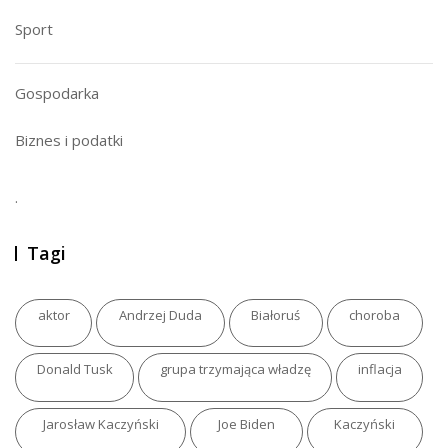
Sport
Gospodarka
Biznes i podatki
.
Tagi
aktor
Andrzej Duda
Białoruś
choroba
Donald Tusk
grupa trzymająca władzę
inflacja
Jarosław Kaczyński
Joe Biden
Kaczyński