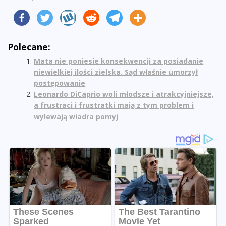
Polecane:
Mata nie poniesie konsekwencji za posiadanie
niewielkiej ilości zielska. Sąd właśnie umorzył
postępowanie
Leonardo DiCaprio woli młodsze i atrakcyjniejsze,
a frustraci i frustratki mają z tym problem i
wylewają wiadra pomyj