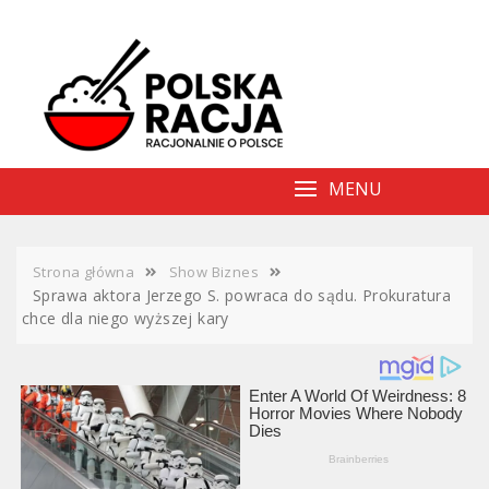
Skip
to
content
MENU
Strona główna
Show Biznes
Sprawa aktora Jerzego S. powraca do sądu. Prokuratura
chce dla niego wyższej kary