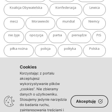
Koalicja Obywatelska
Konfederacja
Lewica
mecz
Morawiecki
mundial
Niemcy
nie żyje
opozycja
partia
pieniądze
PiS
piłka nożna
policja
polityka
Polska
pożar
program
putin
Rosja
sondaż
Cookies
Korzystając z portalu
sport
sąd
TVN
tvp
Twitter
Ukraina
akceptujesz
wykorzystywanie plików
„cookies”. Nie zbieramy
USA
Warszawa
wojna
wojna na Ukrainie
danych o użytkowniku.
Stosujemy jedynie narzędzia
Akceptuję
wybory
wypadek
Władimir Putin
zdrowie
do badania ruchu,
zainteresowania treściami i