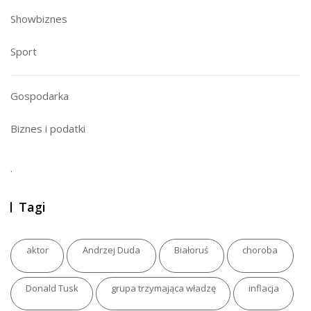
Showbiznes
Sport
Gospodarka
Biznes i podatki
.
Tagi
aktor
Andrzej Duda
Białoruś
choroba
Donald Tusk
grupa trzymająca władzę
inflacja