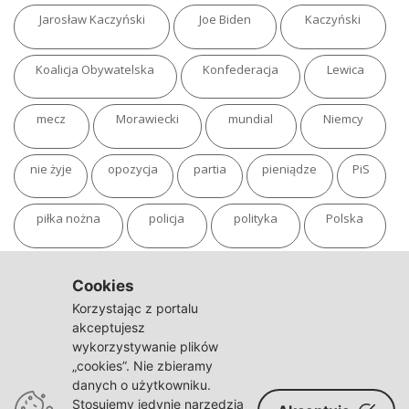
Jarosław Kaczyński
Joe Biden
Kaczyński
Koalicja Obywatelska
Konfederacja
Lewica
mecz
Morawiecki
mundial
Niemcy
nie żyje
opozycja
partia
pieniądze
PiS
piłka nożna
policja
polityka
Polska
pożar
program
putin
Rosja
sondaż
Cookies
Korzystając z portalu
sport
sąd
TVN
tvp
Twitter
Ukraina
akceptujesz
wykorzystywanie plików
„cookies”. Nie zbieramy
USA
Warszawa
wojna
wojna na Ukrainie
danych o użytkowniku.
Stosujemy jedynie narzędzia