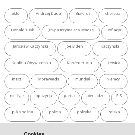
aktor
Andrzej Duda
Białoruś
choroba
Donald Tusk
grupa trzymająca władzę
inflacja
Jarosław Kaczyński
Joe Biden
Kaczyński
Koalicja Obywatelska
Konfederacja
Lewica
mecz
Morawiecki
mundial
Niemcy
nie żyje
opozycja
partia
pieniądze
PiS
piłka nożna
policja
polityka
Polska
pożar
program
putin
Rosja
sondaż
Cookies