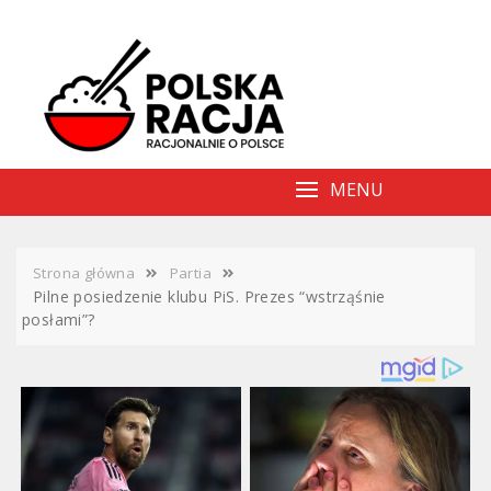
Skip
to
content
MENU
Strona główna
Partia
Pilne posiedzenie klubu PiS. Prezes “wstrząśnie
posłami”?