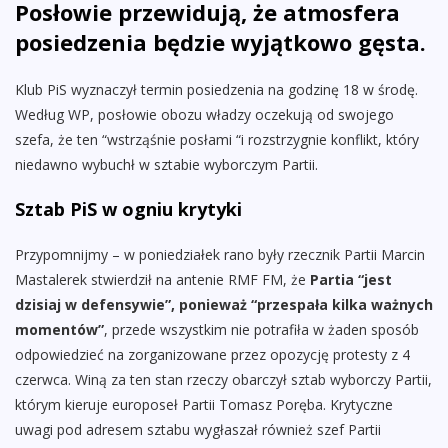
Posłowie przewidują, że atmosfera
posiedzenia będzie wyjątkowo gęsta.
Klub PiS wyznaczył termin posiedzenia na godzinę 18 w środę.
Według WP, posłowie obozu władzy oczekują od swojego
szefa, że ten “wstrząśnie posłami “i rozstrzygnie konflikt, który
niedawno wybuchł w sztabie wyborczym Partii.
Sztab PiS w ogniu krytyki
Przypomnijmy – w poniedziałek rano były rzecznik Partii Marcin
Mastalerek stwierdził na antenie RMF FM, że
Partia “jest
dzisiaj w defensywie”, ponieważ “przespała kilka ważnych
momentów”
, przede wszystkim nie potrafiła w żaden sposób
odpowiedzieć na zorganizowane przez opozycję protesty z 4
czerwca. Winą za ten stan rzeczy obarczył sztab wyborczy Partii,
którym kieruje europoseł Partii Tomasz Poręba. Krytyczne
uwagi pod adresem sztabu wygłaszał również szef Partii