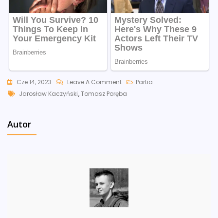
On
Cze 14, 2023
Leave A Comment
Partia
Tags
Pilne
Jarosław Kaczyński
,
Tomasz Poręba
Posiedzenie
Klubu
Autor
PiS.
Prezes
“wstrząśnie
Posłami”?