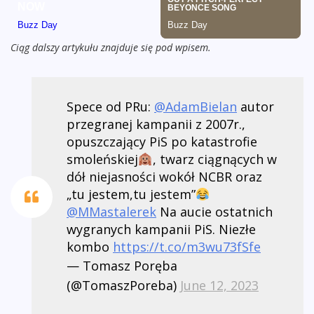
Ciąg dalszy artykułu znajduje się pod wpisem.
Spece od PRu:
@AdamBielan
autor
przegranej kampanii z 2007r.,
opuszczający PiS po katastrofie
smoleńskiej
, twarz ciągnących w
dół niejasności wokół NCBR oraz
„tu jestem,tu jestem”
@MMastalerek
Na aucie ostatnich
wygranych kampanii PiS. Niezłe
kombo
https://t.co/m3wu73fSfe
— Tomasz Poręba
(@TomaszPoreba)
June 12, 2023