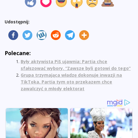
Udostępnij:
Polecane:
Były aktywista PiS ujawnia: Partia chce
sfałszować wybory. “Zawsze byli gotowi do tego”
Grupa trzymająca władzę dokonuje inwazji na
TikToka. Partia tym oto przekazem chce
zawalczyć o młody elektorat