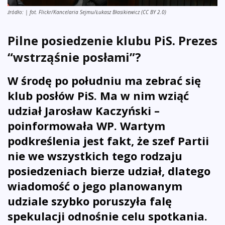
źródło: | fot. Flickr/Kancelaria Sejmu/Łukasz Błasikiewicz (CC BY 2.0)
Pilne posiedzenie klubu PiS. Prezes
“wstrząśnie posłami”?
W środę po południu ma zebrać się
klub posłów PiS. Ma w nim wziąć
udział Jarosław Kaczyński –
poinformowała WP. Wartym
podkreślenia jest fakt, że szef Partii
nie we wszystkich tego rodzaju
posiedzeniach bierze udział, dlatego
wiadomość o jego planowanym
udziale szybko poruszyła falę
spekulacji odnośnie celu spotkania.