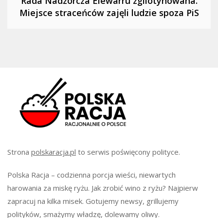
Rada Nadzorcza Elewarru zgilotynowana.
Miejsce straceńców zajęli ludzie spoza PiS
Strona
polskaracja.pl
to serwis poświęcony polityce.
Polska Racja – codzienna porcja wieści, niewartych
harowania za miskę ryżu. Jak zrobić wino z ryżu? Najpierw
zapracuj na kilka misek. Gotujemy newsy, grillujemy
polityków, smażymy władzę, dolewamy oliwy.