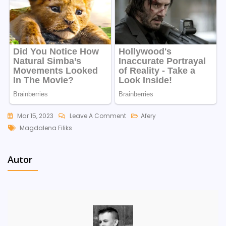
On
Mar 15, 2023
Leave A Comment
Afery
Tags
Reklamodawcy
Magdalena Filiks
Opuszczają
Radio
Autor
Szczecin.
Te
Firmy
Zakończyły
Współpracę
Ze