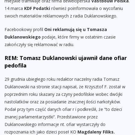
miejskie tramwaje oraz firma deweloperska
Vastbouw Polska
.
14 marca
KDF Podatki
również poinformowała o wycofaniu
swoich materiałów reklamowych z radia Duklanowskiego.
Facebookowy profil
Oni reklamują się u Tomasza
Duklanowskiego
podaje, które firmy w ostatnim czasie
zakończyły się reklamować w radiu.
REM: Tomasz Duklanowski ujawnił dane ofiar
pedofila
29 grudnia ubiegłego roku redaktor naczelny radia Tomasz
Duklanowski na stronie stacji napisał, że Krzysztof F. został w
poprzednim roku skazany za czyny pedofilskie wobec dwójki
nastolatków oraz za posiadanie znacznej ilości narkotyków.
Podał przy tym część danych ofiar r i podkreślił, że “to dzieci
znanej parlamentarzystki”. Przedstawione przez
Duklanowskiego informacje nt. ofiar wystarczyły do
rozpoznania ich jako dzieci poseł KO
Magdaleny Filiks.