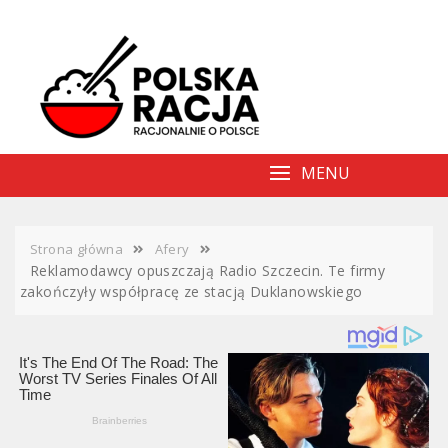
Skip
to
content
MENU
Strona główna
Afery
Reklamodawcy opuszczają Radio Szczecin. Te firmy
zakończyły współpracę ze stacją Duklanowskiego