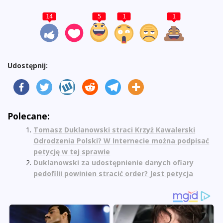
14
5
1
1
Udostępnij:
Polecane:
Tomasz Duklanowski straci Krzyż Kawalerski
Odrodzenia Polski? W Internecie można podpisać
petycję w tej sprawie
Duklanowski za udostępnienie danych ofiary
pedofilii powinien stracić order? Jest petycja