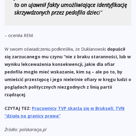
to on ujawnił fakty umożliwiające identyfikację
skrzywdzonych przez pedofila dziec
i”
– oceniła REM.
W swoim oświadczeniu podkreśliła, że Duklanowski
dopuścił
się zarzucanego mu czynu “nie z braku staranności, lub w
wyniku lekceważenia konsekwencji, jakie dla ofiar
pedofila mogło mieć wskazanie, kim są – ale po to, by
umieścić przestępcę i jego nieletnie ofiary w kręgu ludzi o
poglądach politycznych niezgodnych z linią partii
rządzącej
.
CZYTAJ TEZ:
Pracownicy TVP skarżą się w Brukseli: TVN
“działa na granicy prawa”
Źródło: polskaracja.pl