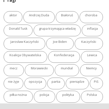
Tagi
aktor
Andrzej Duda
Białoruś
choroba
Donald Tusk
grupa trzymająca władzę
inflacja
Jarosław Kaczyński
Joe Biden
Kaczyński
Koalicja Obywatelska
Konfederacja
Lewica
mecz
Morawiecki
mundial
Niemcy
nie żyje
opozycja
partia
pieniądze
PiS
piłka nożna
policja
polityka
Polska
pożar
program
putin
Rosja
sondaż