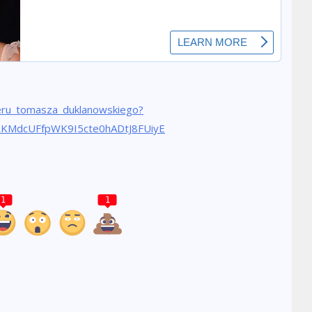
eru_tomasza_duklanowskiego?
KMdcUFfpWK9I5cte0hADtJ8FUiyE
1
1