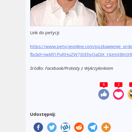
Link do petycji:
https://www.petycjeonline.com/pozbawienie_ord
fbclid=IwAR1PuRHuZW7JDEhyOaDiX_t4zmXBm3R
źródło:
Facebook/Protesty z Wykrzyknikiem
6
2
Udostępnij: