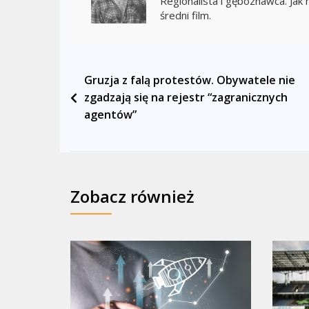
Regionalista i gęboznawca. Jak 
średni film.
Nawigacja
Gruzja z falą protestów. Obywatele nie
zgadzają się na rejestr “zagranicznych
wpisu
agentów”
Zobacz również