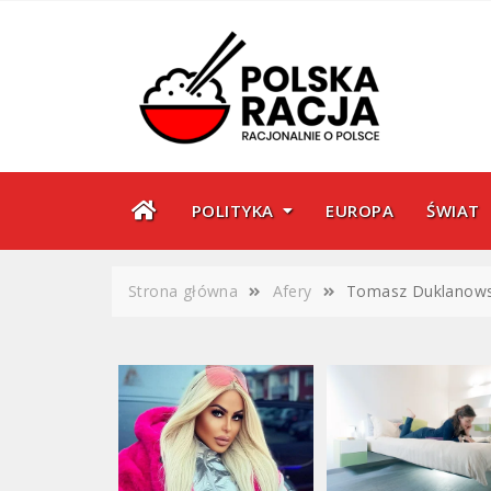
Skip
to
content
POLITYKA
EUROPA
ŚWIAT
Strona główna
Afery
Tomasz Duklanowski