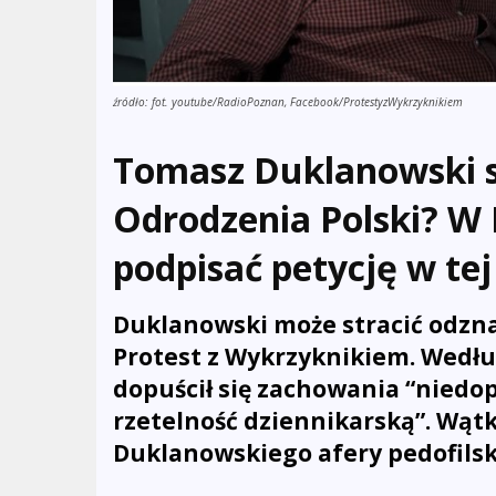
źródło: fot. youtube/RadioPoznan, Facebook/ProtestyzWykrzyknikiem
Tomasz Duklanowski s
Odrodzenia Polski? W
podpisać petycję w tej
Duklanowski może stracić odzna
Protest z Wykrzyknikiem. Wedłu
dopuścił się zachowania “niedo
rzetelność dziennikarską”. Wąt
Duklanowskiego afery pedofilsk