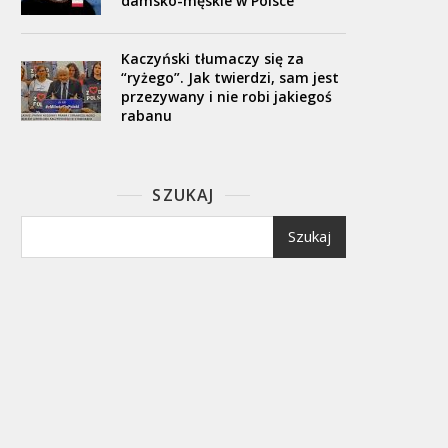
damsko-męskie w Polsce
Kaczyński tłumaczy się za
“ryżego”. Jak twierdzi, sam jest
przezywany i nie robi jakiegoś
rabanu
SZUKAJ
Szukaj