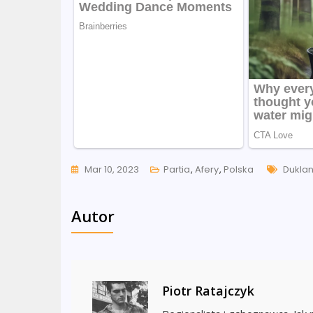
Tags
Mar 10, 2023
Partia
,
Afery
,
Polska
Dukla
Autor
Piotr Ratajczyk