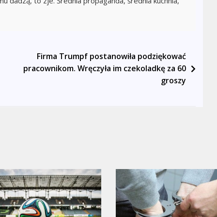
mu dadzą, to zje. Średnia propaganda, średnia kuchnia,
Firma Trumpf postanowiła podziękować
pracownikom. Wręczyła im czekoladkę za 60
groszy