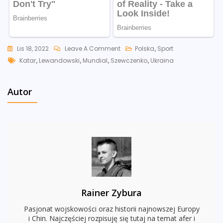
On
Lis 18, 2022
Leave A Comment
Polska
,
Sport
Tags
Lewandowski
Katar
,
Lewandowski
,
Mundial
,
Szewczenko
,
Ukraina
Zagra
Z
Autor
Opaską
W
Barwach
Ukrainy?
Kapitan
Polskiej
Reprezentacji
Odpowiada
Rainer Zybura
Pasjonat wojskowości oraz historii najnowszej Europy
i Chin. Najczęściej rozpisuję się tutaj na temat afer i