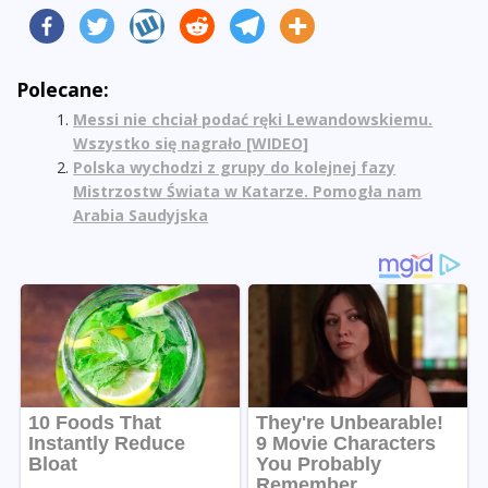
Polecane:
Messi nie chciał podać ręki Lewandowskiemu.
Wszystko się nagrało [WIDEO]
Polska wychodzi z grupy do kolejnej fazy
Mistrzostw Świata w Katarze. Pomogła nam
Arabia Saudyjska