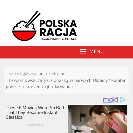
Skip
to
content
MENU
Strona główna
Polska
Lewandowski zagra z opaską w barwach Ukrainy? Kapitan
polskiej reprezentacji odpowiada