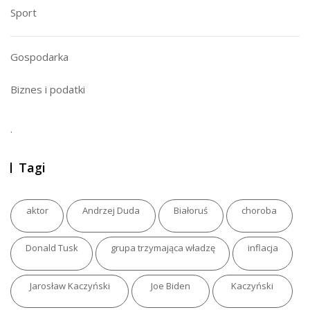
Sport
Gospodarka
Biznes i podatki
.
Tagi
aktor
Andrzej Duda
Białoruś
choroba
Donald Tusk
grupa trzymająca władzę
inflacja
Jarosław Kaczyński
Joe Biden
Kaczyński