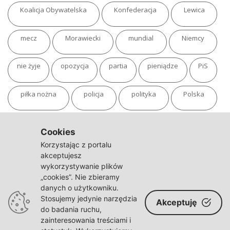
Koalicja Obywatelska
Konfederacja
Lewica
mecz
Morawiecki
mundial
Niemcy
nie żyje
opozycja
partia
pieniądze
PiS
piłka nożna
policja
polityka
Polska
pożar
program
putin
Rosja
sondaż
Cookies
Korzystając z portalu
sport
sąd
TVN
tvp
Twitter
Ukraina
akceptujesz
wykorzystywanie plików
„cookies”. Nie zbieramy
USA
Warszawa
wojna
wojna na Ukrainie
danych o użytkowniku.
Stosujemy jedynie narzędzia
Akceptuję
wybory
wypadek
Władimir Putin
zdrowie
do badania ruchu,
zainteresowania treściami i