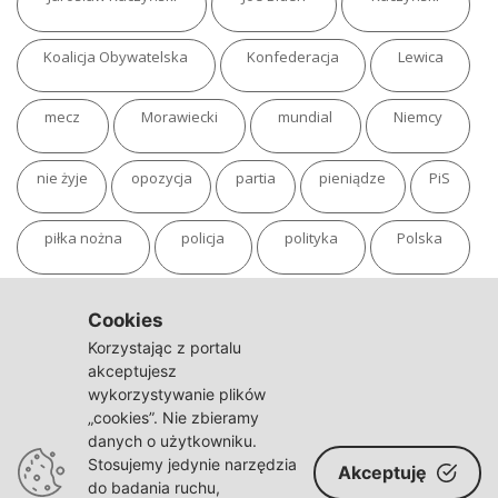
Koalicja Obywatelska
Konfederacja
Lewica
mecz
Morawiecki
mundial
Niemcy
nie żyje
opozycja
partia
pieniądze
PiS
piłka nożna
policja
polityka
Polska
pożar
program
putin
Rosja
sondaż
Cookies
Korzystając z portalu
sport
sąd
TVN
tvp
Twitter
Ukraina
akceptujesz
wykorzystywanie plików
„cookies”. Nie zbieramy
USA
Warszawa
wojna
wojna na Ukrainie
danych o użytkowniku.
Stosujemy jedynie narzędzia
Akceptuję
wybory
wypadek
Władimir Putin
zdrowie
do badania ruchu,