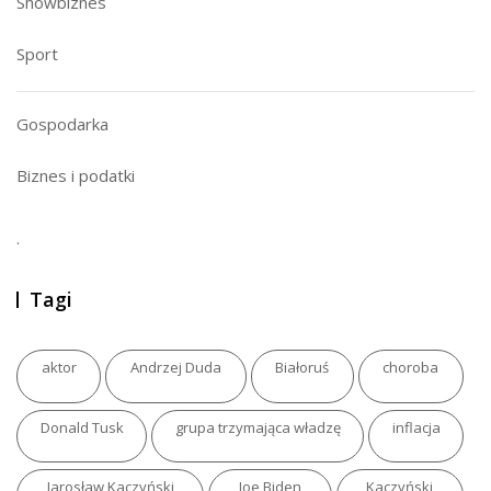
Showbiznes
Sport
Gospodarka
Biznes i podatki
.
Tagi
aktor
Andrzej Duda
Białoruś
choroba
Donald Tusk
grupa trzymająca władzę
inflacja
Jarosław Kaczyński
Joe Biden
Kaczyński