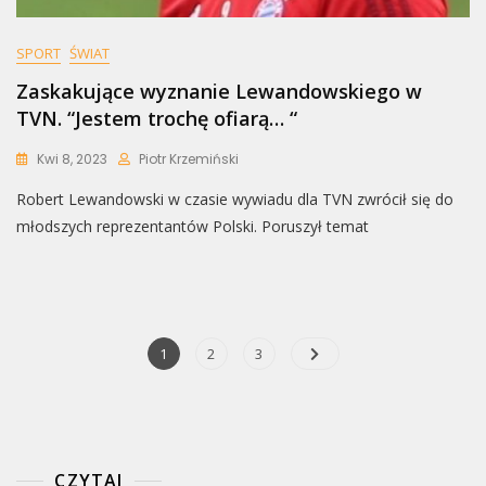
SPORT
ŚWIAT
Zaskakujące wyznanie Lewandowskiego w
TVN. “Jestem trochę ofiarą… “
Kwi 8, 2023
Piotr Krzemiński
Robert Lewandowski w czasie wywiadu dla TVN zwrócił się do
młodszych reprezentantów Polski. Poruszył temat
Nawigacja
Page
Page
Page
1
2
3
po
wpisach
CZYTAJ