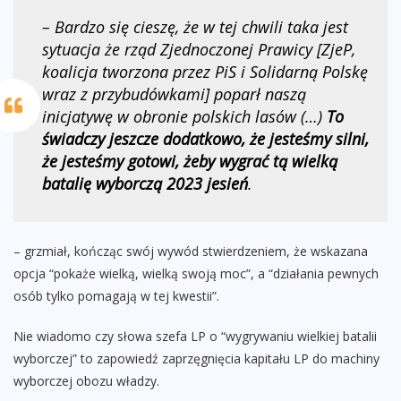
– Bardzo się cieszę, że w tej chwili taka jest
sytuacja że rząd Zjednoczonej Prawicy [ZjeP,
koalicja tworzona przez PiS i Solidarną Polskę
wraz z przybudówkami] poparł naszą
inicjatywę w obronie polskich lasów (…)
To
świadczy jeszcze dodatkowo, że jesteśmy silni,
że jesteśmy gotowi, żeby wygrać tą wielką
batalię wyborczą 2023 jesień
.
– grzmiał, kończąc swój wywód stwierdzeniem, że wskazana
opcja “pokaże wielką, wielką swoją moc”, a “działania pewnych
osób tylko pomagają w tej kwestii”.
Nie wiadomo czy słowa szefa LP o “wygrywaniu wielkiej batalii
wyborczej” to zapowiedź zaprzęgnięcia kapitału LP do machiny
wyborczej obozu władzy.