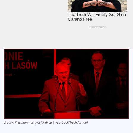
źródło: Przy mównicy: Józef Kubica | Facebook/@solidarnapl