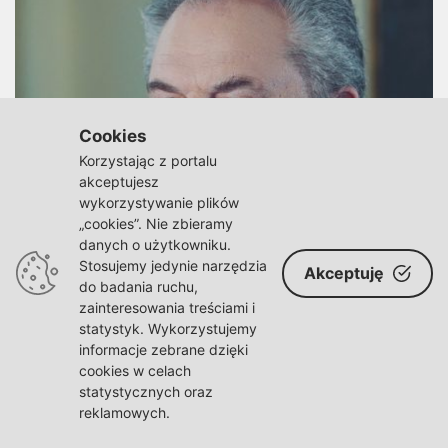
Cookies
Korzystając z portalu
akceptujesz
wykorzystywanie plików
„cookies”. Nie zbieramy
danych o użytkowniku.
Stosujemy jedynie narzędzia
Akceptuję
do badania ruchu,
Polityk i kandydat PiS Marek Jakubiak
zainteresowania treściami i
obraża wyborców: “Ty gnoju, to piwo robią
statystyk. Wykorzystujemy
dziesiątki ludzi z różnymi poglądami”
informacje zebrane dzięki
cookies w celach
statystycznych oraz
reklamowych.