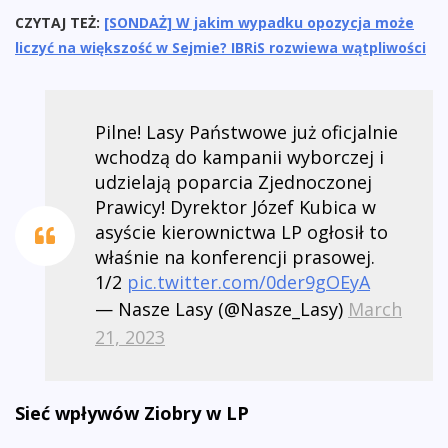
CZYTAJ TEŻ:
[SONDAŻ] W jakim wypadku opozycja może
liczyć na większość w Sejmie? IBRiS rozwiewa wątpliwości
Pilne! Lasy Państwowe już oficjalnie
wchodzą do kampanii wyborczej i
udzielają poparcia Zjednoczonej
Prawicy! Dyrektor Józef Kubica w
asyście kierownictwa LP ogłosił to
właśnie na konferencji prasowej.
1/2
pic.twitter.com/0der9gOEyA
— Nasze Lasy (@Nasze_Lasy)
March
21, 2023
Sieć wpływów Ziobry w LP