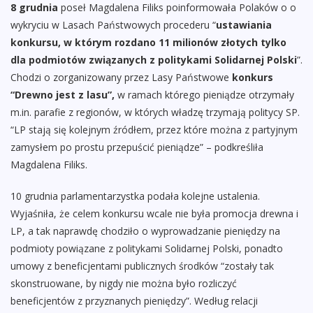
8 grudnia
poseł Magdalena Filiks poinformowała Polaków o o
wykryciu w Lasach Państwowych procederu “
ustawiania
konkursu, w którym rozdano 11 milionów złotych tylko
dla podmiotów związanych z politykami Solidarnej Polski
”.
Chodzi o zorganizowany przez Lasy Państwowe
konkurs
“Drewno jest z lasu”,
w ramach którego pieniądze otrzymały
m.in. parafie z regionów, w których władzę trzymają politycy SP.
“LP stają się kolejnym źródłem, przez które można z partyjnym
zamysłem po prostu przepuścić pieniądze” – podkreśliła
Magdalena Filiks.
10 grudnia parlamentarzystka podała kolejne ustalenia.
Wyjaśniła, że celem konkursu wcale nie była promocja drewna i
LP, a tak naprawdę chodziło o wyprowadzanie pieniędzy na
podmioty powiązane z politykami Solidarnej Polski, ponadto
umowy z beneficjentami publicznych środków “zostały tak
skonstruowane, by nigdy nie można było rozliczyć
beneficjentów z przyznanych pieniędzy”. Według relacji