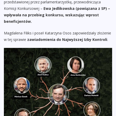
przedstawionej przez parlamentarzystkę, przewodnicząca
Komisji Konkursowej –
Ewa Jedlikowska (powiązana z SP) –
wpływała na przebieg konkursu, wskazując wprost
beneficjentów.
Magdalena Filiks i poseł Katarzyna Osos zapowiedziały złożenie
w tej sprawie
zawiadomienia do Najwyższej Izby Kontroli
.