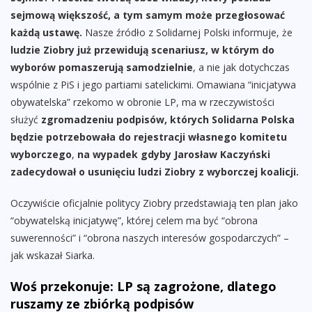
sejmową większość, a tym samym może przegłosować
każdą ustawę.
Nasze źródło z Solidarnej Polski informuje, że
ludzie Ziobry już przewidują scenariusz, w którym do
wyborów pomaszerują samodzielnie
, a nie jak dotychczas
wspólnie z PiS i jego partiami satelickimi. Omawiana “inicjatywa
obywatelska” rzekomo w obronie LP, ma w rzeczywistości
służyć
zgromadzeniu podpisów, których Solidarna Polska
będzie potrzebowała do rejestracji własnego komitetu
wyborczego
,
na wypadek gdyby Jarosław Kaczyński
zadecydował o usunięciu ludzi Ziobry z wyborczej koalicji.
Oczywiście oficjalnie politycy Ziobry przedstawiają ten plan jako
“obywatelską inicjatywę”, której celem ma być “obrona
suwerenności” i “obrona naszych interesów gospodarczych” –
jak wskazał Siarka.
Woś przekonuje: LP są zagrożone, dlatego
ruszamy ze zbiórką podpisów