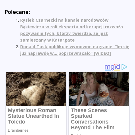
Polecane:
Rysiek Czarnecki na kanale narodowców
Bąkiewicza w roli eksperta od korupcji rozważa
pozywanie tych, którzy twierdzą, że jest
zamieszany w Katargate
Donald Tusk publikuje wymowne nagranie. “Im się
już naprawdę w… poprzewracało” [WIDEO]