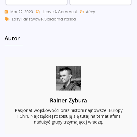
On
Mar 22, 2023
Leave A Comment
Afery
Tags
Kolejna
Lasy Państwowe
,
Solidarna Polska
Afera
W
Autor
Lasach
Państwowych.
Dyrektor
Kubica
Popełnił
Przestępstwo
Przed
Kamerami?
Rainer Zybura
[WIDEO]
Pasjonat wojskowości oraz historii najnowszej Europy
i Chin. Najczęściej rozpisuję się tutaj na temat afer i
nadużyć grupy trzymającej władzę.