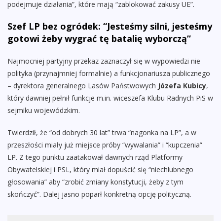
podejmuje działania”, które mają “zablokować zakusy UE”.
Szef LP bez ogródek: “Jesteśmy silni, jesteśmy
gotowi żeby wygrać tę batalię wyborczą”
Najmocniej partyjny przekaz zaznaczył się w wypowiedzi nie
polityka (przynajmniej formalnie) a funkcjonariusza publicznego
– dyrektora generalnego Lasów Państwowych
Józefa Kubicy
,
który dawniej pełnił funkcje m.in. wiceszefa Klubu Radnych PiS w
sejmiku wojewódzkim.
Twierdził, że “od dobrych 30 lat” trwa “nagonka na LP”, a w
przeszłości miały już miejsce próby “wywalania” i “kupczenia”
LP. Z tego punktu zaatakował dawnych rząd Platformy
Obywatelskiej i PSL, który miał dopuścić się “niechlubnego
głosowania” aby “zrobić zmiany konstytucji, żeby z tym
skończyć”. Dalej jasno poparł konkretną opcję polityczną.