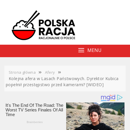
Skip
to
content
MENU
Strona główna
Afery
Kolejna afera w Lasach Państwowych. Dyrektor Kubica
popełnił przestępstwo przed kamerami? [WIDEO]