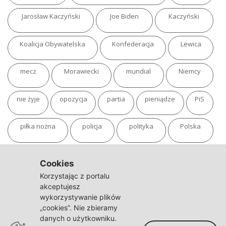
Jarosław Kaczyński
Joe Biden
Kaczyński
Koalicja Obywatelska
Konfederacja
Lewica
mecz
Morawiecki
mundial
Niemcy
nie żyje
opozycja
partia
pieniądze
PiS
piłka nożna
policja
polityka
Polska
pożar
program
putin
Rosja
sondaż
Cookies
Korzystając z portalu
sport
sąd
TVN
tvp
Twitter
Ukraina
akceptujesz
wykorzystywanie plików
„cookies”. Nie zbieramy
USA
Warszawa
wojna
wojna na Ukrainie
danych o użytkowniku.