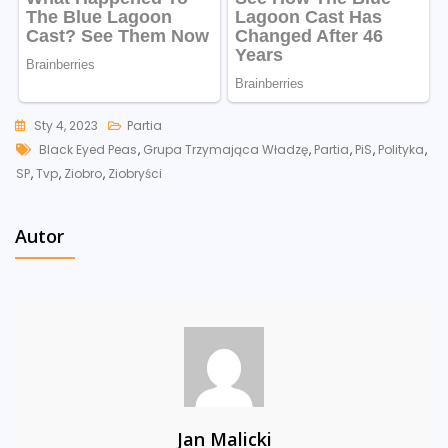
Sty 4, 2023
Partia
Tags
Black Eyed Peas
,
Grupa Trzymająca Władzę
,
Partia
,
PiS
,
Polityka
,
SP
,
Tvp
,
Ziobro
,
Ziobryści
Autor
Jan Malicki