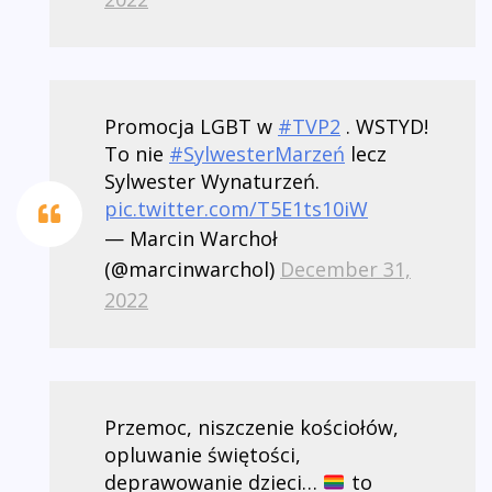
Promocja LGBT w
#TVP2
. WSTYD!
To nie
#SylwesterMarzeń
lecz
Sylwester Wynaturzeń.
pic.twitter.com/T5E1ts10iW
— Marcin Warchoł
(@marcinwarchol)
December 31,
2022
Przemoc, niszczenie kościołów,
opluwanie świętości,
deprawowanie dzieci…
to