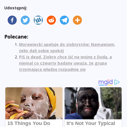
Udostępnij:
Polecane:
Morawiecki apeluje do ziobrystów: Namawiam,
żeby dali sobie spokój
PiS is dead. Ziobro chce iść na wojnę z Dudą, a
niemal co czwarty badany uważa, że grupa
trzymająca władzę rozpadnie się