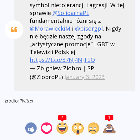
symbol nietolerancji i agresji. W tej
sprawie
@SolidarnaPL
fundamentalnie różni się z
@MorawieckiM
i
@pisorgpl
. Nigdy
nie będzie naszej zgody na
„artystyczne promocje” LGBT w
Telewizji Polskiej.
https://t.co/37NJ4NjT2O
— Zbigniew Ziobro | SP
(@ZiobroPL)
January 3, 2023
źródło:
Twitter
2
1