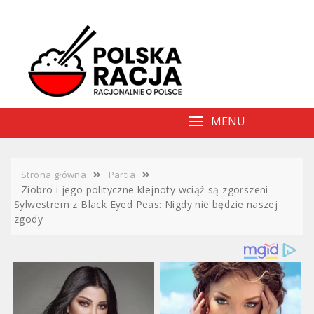
Skip
to
content
MENU
Strona główna
Partia
Ziobro i jego polityczne klejnoty wciąż są zgorszeni
Sylwestrem z Black Eyed Peas: Nigdy nie będzie naszej
zgody