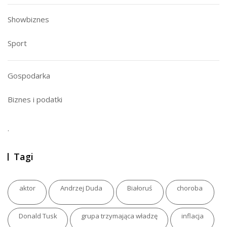
Showbiznes
Sport
Gospodarka
Biznes i podatki
.
Tagi
aktor
Andrzej Duda
Białoruś
choroba
Donald Tusk
grupa trzymająca władzę
inflacja