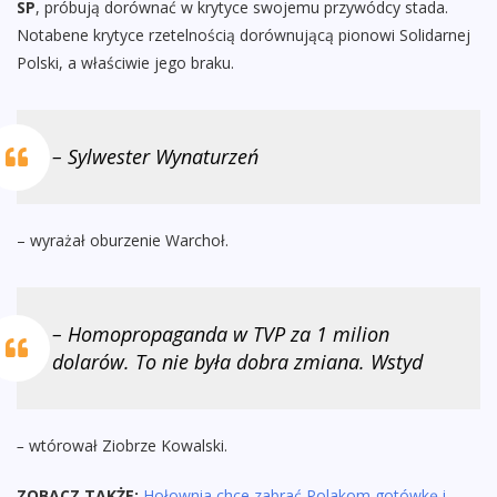
SP
, próbują dorównać w krytyce swojemu przywódcy stada.
Notabene krytyce rzetelnością dorównującą pionowi Solidarnej
Polski, a właściwie jego braku.
– Sylwester Wynaturzeń
– wyrażał oburzenie Warchoł.
– Homopropaganda w TVP za 1 milion
dolarów. To nie była dobra zmiana. Wstyd
–
wtórował Ziobrze Kowalski.
ZOBACZ TAKŻE:
Hołownia chce zabrać Polakom gotówkę i