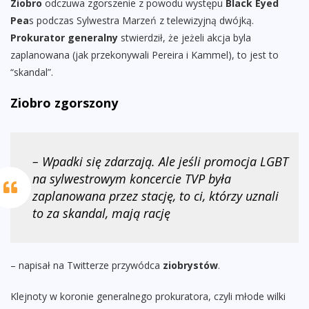
Ziobro
odczuwa zgorszenie z powodu występu
Black Eyed
Pea
s podczas Sylwestra Marzeń z telewizyjną dwójką.
Prokurator generalny
stwierdził, że jeżeli akcja byla
zaplanowana (jak przekonywali Pereira i Kammel), to jest to
“skandal”.
Ziobro zgorszony
– Wpadki się zdarzają. Ale jeśli promocja LGBT
na sylwestrowym koncercie TVP była
zaplanowana przez stację, to ci, którzy uznali
to za skandal, mają rację
– napisał na Twitterze przywódca
ziobrystów
.
Klejnoty w koronie generalnego prokuratora, czyli młode wilki