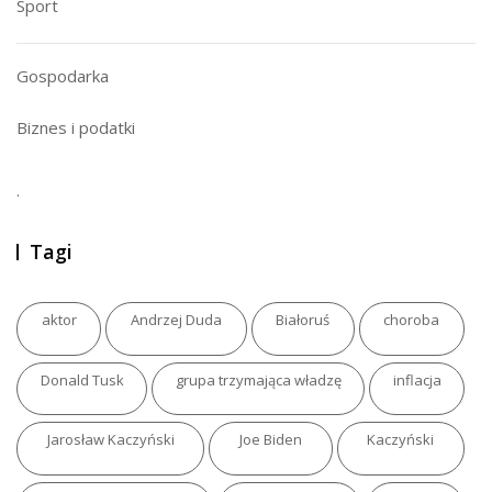
Sport
Gospodarka
Biznes i podatki
.
Tagi
aktor
Andrzej Duda
Białoruś
choroba
Donald Tusk
grupa trzymająca władzę
inflacja
Jarosław Kaczyński
Joe Biden
Kaczyński