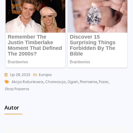
Lip 28, 2023
Europa
Tags
Akcja Ratunkowa
,
Chorwacja
,
Ogień
,
Płomienie
,
Pożar
,
Straż Pożarna
Autor