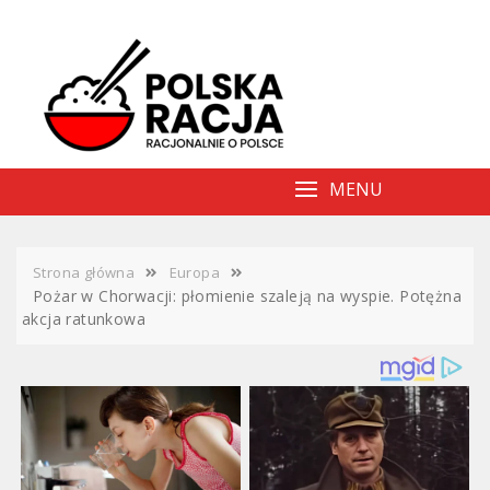
Skip
to
content
MENU
Strona główna
Europa
Pożar w Chorwacji: płomienie szaleją na wyspie. Potężna
akcja ratunkowa