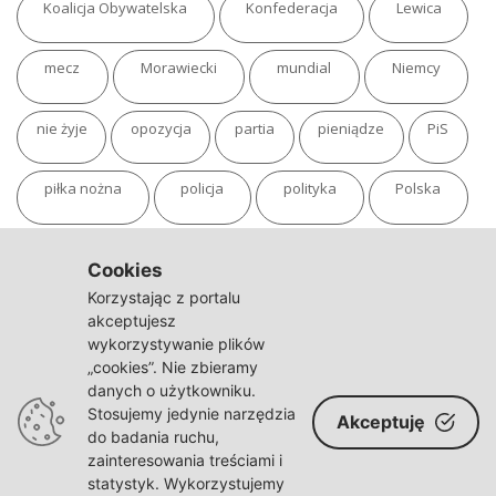
Koalicja Obywatelska
Konfederacja
Lewica
mecz
Morawiecki
mundial
Niemcy
nie żyje
opozycja
partia
pieniądze
PiS
piłka nożna
policja
polityka
Polska
pożar
program
putin
Rosja
sondaż
Cookies
Korzystając z portalu
sport
sąd
TVN
tvp
Twitter
Ukraina
akceptujesz
wykorzystywanie plików
„cookies”. Nie zbieramy
USA
Warszawa
wojna
wojna na Ukrainie
danych o użytkowniku.
Stosujemy jedynie narzędzia
Akceptuję
wybory
wypadek
Władimir Putin
zdrowie
do badania ruchu,
zainteresowania treściami i
statystyk. Wykorzystujemy