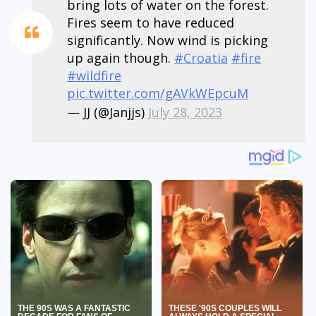
bring lots of water on the forest.
Fires seem to have reduced
significantly. Now wind is picking
up again though.
#Croatia
#fire
#wildfire
pic.twitter.com/gAVkWEpcuM
— JJ (@Janjjs)
July 28, 2023