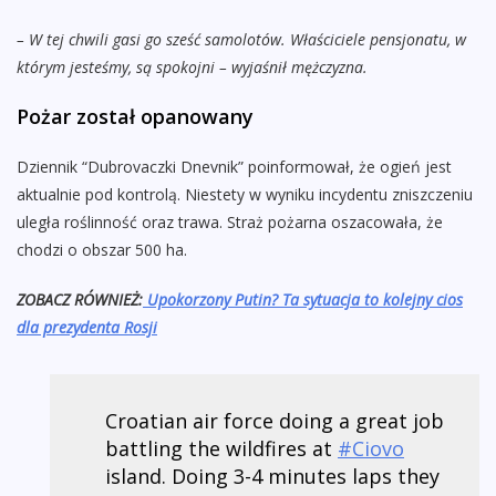
– W tej chwili gasi go sześć samolotów. Właściciele pensjonatu, w
którym jesteśmy, są spokojni – wyjaśnił mężczyzna.
Pożar został opanowany
Dziennik “Dubrovaczki Dnevnik” poinformował, że ogień jest
aktualnie pod kontrolą. Niestety w wyniku incydentu zniszczeniu
uległa roślinność oraz trawa. Straż pożarna oszacowała, że
chodzi o obszar 500 ha.
ZOBACZ RÓWNIEŻ:
Upokorzony Putin? Ta sytuacja to kolejny cios
dla prezydenta Rosji
Croatian air force doing a great job
battling the wildfires at
#Ciovo
island. Doing 3-4 minutes laps they