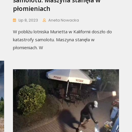
samolotu. Maszyna stanęła w
płomieniach
Lip 8, 2023
Aneta Nowacka
W pobliżu lotniska Murietta w Kalifornii doszło do
katastrofy samolotu. Maszyna stanęła w
płomieniach. W