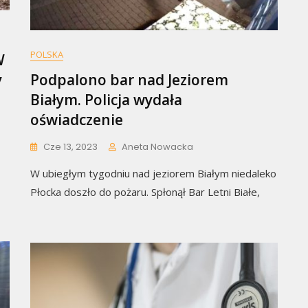
POLSKA
W
y
Podpalono bar nad Jeziorem
Białym. Policja wydała
oświadczenie
Cze 13, 2023
Aneta Nowacka
W ubiegłym tygodniu nad jeziorem Białym niedaleko
Płocka doszło do pożaru. Spłonął Bar Letni Białe,