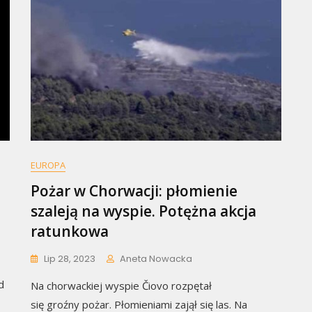
EUROPA
Pożar w Chorwacji: płomienie
szaleją na wyspie. Potężna akcja
ratunkowa
Lip 28, 2023
Aneta Nowacka
d
Na chorwackiej wyspie Čiovo rozpętał
się groźny pożar. Płomieniami zajął się las. Na