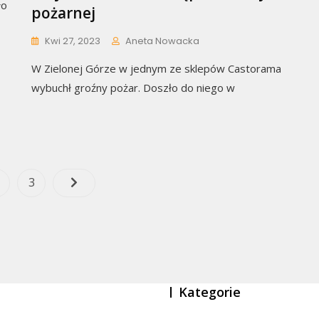
ło
pożarnej
Kwi 27, 2023
Aneta Nowacka
W Zielonej Górze w jednym ze sklepów Castorama
wybuchł groźny pożar. Doszło do niego w
Nawigacja
age
Page
3
po
wpisach
Kategorie