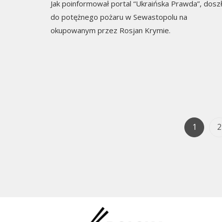
Jak poinformował portal “Ukraińska Prawda”, dosz
do potężnego pożaru w Sewastopolu na
okupowanym przez Rosjan Krymie.
Page
P
1
2