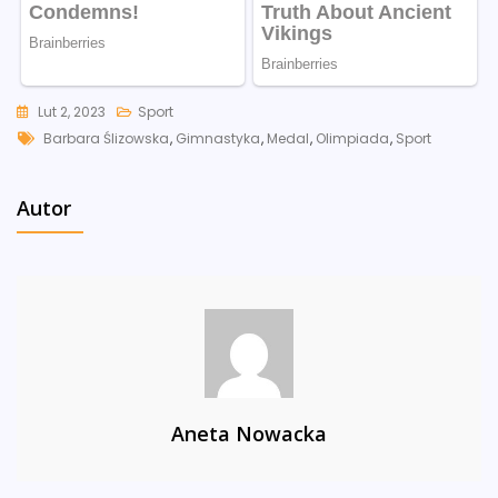
Lut 2, 2023
Sport
Tags
Barbara Ślizowska
,
Gimnastyka
,
Medal
,
Olimpiada
,
Sport
Autor
Aneta Nowacka