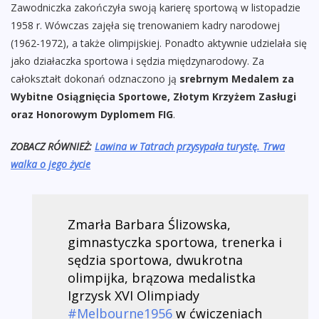
Zawodniczka zakończyła swoją karierę sportową w listopadzie
1958 r. Wówczas zajęła się trenowaniem kadry narodowej
(1962-1972), a także olimpijskiej. Ponadto aktywnie udzielała się
jako działaczka sportowa i sędzia międzynarodowy. Za
całokształt dokonań odznaczono ją
srebrnym Medalem za
Wybitne Osiągnięcia Sportowe, Złotym Krzyżem Zasługi
oraz Honorowym Dyplomem FIG
.
ZOBACZ RÓWNIEŻ:
Lawina w Tatrach przysypała turystę. Trwa
walka o jego życie
Zmarła Barbara Ślizowska,
gimnastyczka sportowa, trenerka i
sędzia sportowa, dwukrotna
olimpijka, brązowa medalistka
Igrzysk XVI Olimpiady
#Melbourne1956
w ćwiczeniach