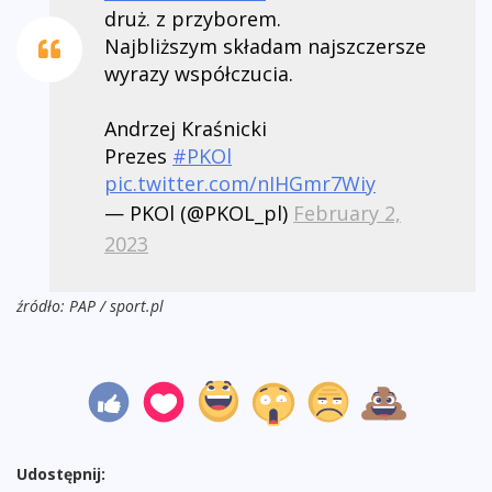
druż. z przyborem.
Najbliższym składam najszczersze
wyrazy współczucia.
Andrzej Kraśnicki
Prezes
#PKOl
pic.twitter.com/nIHGmr7Wiy
— PKOl (@PKOL_pl)
February 2,
2023
źródło: PAP / sport.pl
Udostępnij: