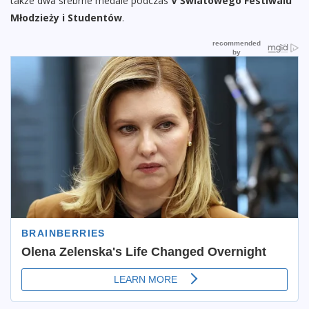
także dwa srebrne medale podczas
V Światowego Festiwalu
Młodzieży i Studentów
.