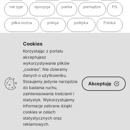
nie żyje
opozycja
partia
pieniądze
PiS
piłka nożna
policja
polityka
Polska
pożar
program
putin
Rosja
sondaż
Cookies
Korzystając z portalu
sport
sąd
TVN
tvp
Twitter
Ukraina
akceptujesz
wykorzystywanie plików
„cookies”. Nie zbieramy
USA
Warszawa
wojna
wojna na Ukrainie
danych o użytkowniku.
Stosujemy jedynie narzędzia
Akceptuję
wybory
wypadek
Władimir Putin
zdrowie
do badania ruchu,
zainteresowania treściami i
statystyk. Wykorzystujemy
informacje zebrane dzięki
cookies w celach
statystycznych oraz
© polskaracja.pl 2021-2022
reklamowych.