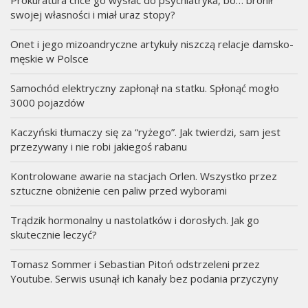
Prokuratura chce go wysłać do psychiatryka, bo… bronił
swojej własności i miał uraz stopy?
Onet i jego mizoandryczne artykuły niszczą relacje damsko-
męskie w Polsce
Samochód elektryczny zapłonął na statku. Spłonąć mogło
3000 pojazdów
Kaczyński tłumaczy się za “ryżego”. Jak twierdzi, sam jest
przezywany i nie robi jakiegoś rabanu
Kontrolowane awarie na stacjach Orlen. Wszystko przez
sztuczne obniżenie cen paliw przed wyborami
Trądzik hormonalny u nastolatków i dorosłych. Jak go
skutecznie leczyć?
Tomasz Sommer i Sebastian Pitoń odstrzeleni przez
Youtube. Serwis usunął ich kanały bez podania przyczyny