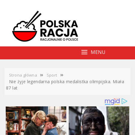
Skip
to
content
MENU
Strona główna
Sport
Nie żyje legendarna polska medalistka olimpijska. Miała
87 lat