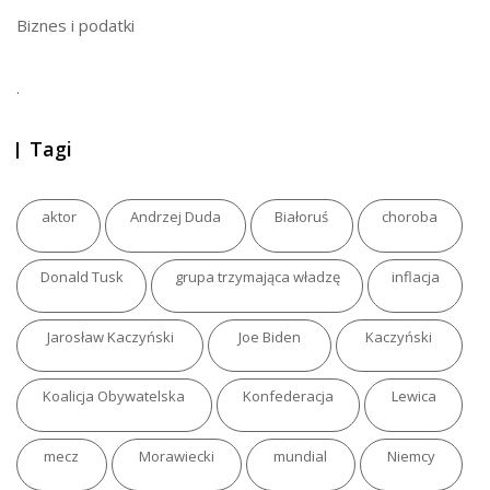
Biznes i podatki
.
Tagi
aktor
Andrzej Duda
Białoruś
choroba
Donald Tusk
grupa trzymająca władzę
inflacja
Jarosław Kaczyński
Joe Biden
Kaczyński
Koalicja Obywatelska
Konfederacja
Lewica
mecz
Morawiecki
mundial
Niemcy