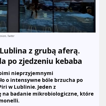
niem, Twitter
 Lublina z grubą aferą.
tala po zjedzeniu kebaba
swoimi nieprzyjemnymi
iło o intensywne bóle brzucha po
iri w Lublinie. Jeden z
 na badanie mikrobiologiczne, które
monelli.