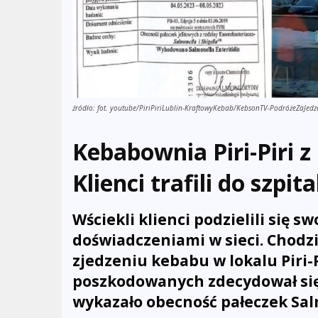
źródło: fot. youtube/PiriPiriLublin-KraftowyKebab/KebsonTV-PodróżeZaJedze
Kebabownia Piri-Piri z
Klienci trafili do szpi
Wściekli klienci podzielili się 
doświadczeniami w sieci. Chodz
zjedzeniu kebabu w lokalu Piri-P
poszkodowanych zdecydował się
wykazało obecność pałeczek Sal