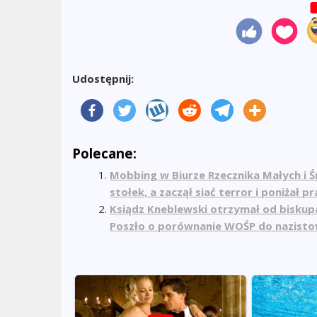
Udostępnij:
Polecane:
Mobbing w Biurze Rzecznika Małych i 
stołek, a zaczął siać terror i poniżał
Ksiądz Kneblewski otrzymał od biskup
Poszło o porównanie WOŚP do nazistow