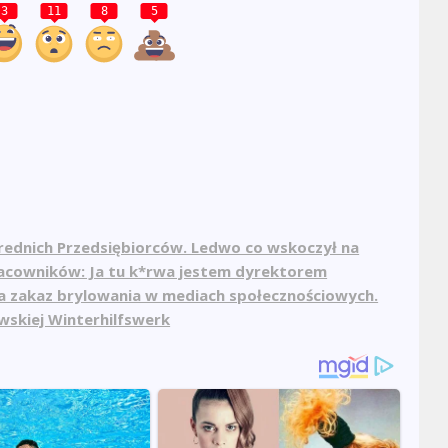
3
11
8
5
Średnich Przedsiębiorców. Ledwo co wskoczył na
 pracowników: Ja tu k*rwa jestem dyrektorem
a zakaz brylowania w mediach społecznościowych.
skiej Winterhilfswerk