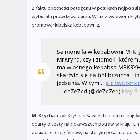
Z faktu obecności patogenu w posiłkach
najpopul
wybuchła prawdziwa burza. Wraz z wylewem kryt
promował lubelską kebabownię.
Salmonella w kebabowni MrKr
MrKryha, czyli ziomek, którem
ma własnego kebabsa MRKRYHA, 
skarżyło się na ból brzucha i i
jedzenia. W tym…
pic.twitter
— deZeZed (@deZeZed)
May 8,
MrKrycha
, czyli Krystian Sawicki to obecnie najs
oparty o testy najciekawszych potraw w kraju. On 
posiada szereg filmów, na którym pokazuje pozyc