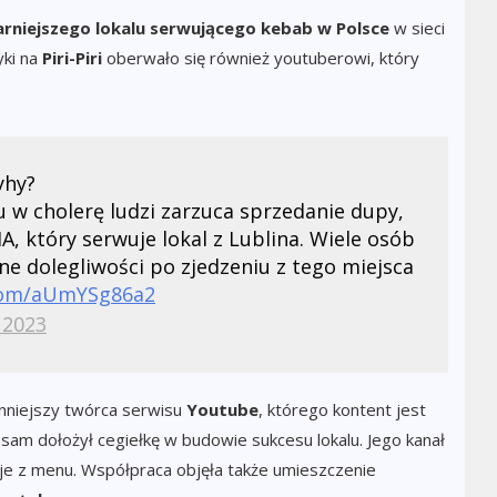
arniejszego lokalu serwującego kebab w Polsce
w sieci
yki na
Piri-Piri
oberwało się również youtuberowi, który
yhy?
u w cholerę ludzi zarzuca sprzedanie dupy,
który serwuje lokal z Lublina. Wiele osób
nne dolegliwości po zjedzeniu z tego miejsca
.com/aUmYSg86a2
 2023
łynniejszy twórca serwisu
Youtube
, którego kontent jest
sam dołożył cegiełkę w budowie sukcesu lokalu. Jego kanał
je z menu. Współpraca objęła także umieszczenie