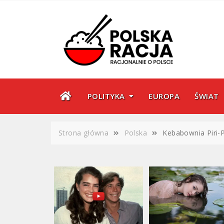
Skip
to
content
POLITYKA
EUROPA
ŚWIAT
Strona główna
Polska
Kebabownia Piri-Pi