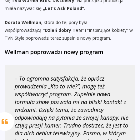
się
TVN Warner Bros. Discovery
. Na początku produkcja
miała nazywać się
„Let’s Ask Poland”
.
Dorota Wellman
, która do tej pory była
współprowadzącą
“Dzień dobry TVN”
i “Inspirujące kobiety” w
TVN Style poprowadzi teraz zupełnie nowy program.
Wellman poprowadzi nowy program
– To ogromna satysfakcja, że oprócz
prowadzenia „Kto to wie?”, mogę też
współtworzyć program. Zupełnie nowa
formuła show pozwala mi na bliski kontakt z
widzami. Dzięki temu, że zawodnicy
odpowiadają na pytania ze swojej kanapy, nie
czują presji kamer. Trudno dostrzec, że jest to
dla nich debiut telewizyjny. Pasmo, w którym