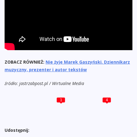
ZOBACZ RÓWNIEŻ:
Nie żyje Marek Gaszyński. Dziennikarz
muzyczny, prezenter i autor tekstów
źródło: jastrzabpost.pl / Wirtualne Media
1
4
Udostępnij: