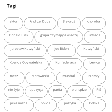
Tagi
aktor
Andrzej Duda
Białoruś
choroba
Donald Tusk
grupa trzymająca władzę
inflacja
Jarosław Kaczyński
Joe Biden
Kaczyński
Koalicja Obywatelska
Konfederacja
Lewica
mecz
Morawiecki
mundial
Niemcy
nie żyje
opozycja
partia
pieniądze
PiS
piłka nożna
policja
polityka
Polska