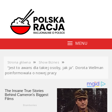
Skip
to
content
MENU
Strona główna
Show Biznes
“Jest to awans dla takiej osoby, jak ja”. Dorota Wellman
poinformowała o nowej pracy