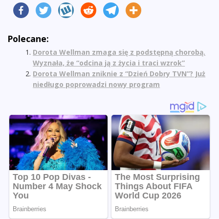
Polecane:
Dorota Wellman zmaga się z podstępną chorobą.
Wyznała, że “odcina ją z życia i traci wzrok”
Dorota Wellman zniknie z “Dzień Dobry TVN”? Już
niedługo poprowadzi nowy program