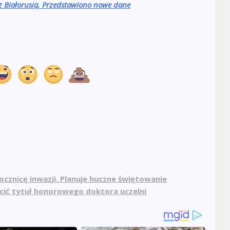
 z Białorusią. Przedstawiono nowe dane
cznicę inwazji. Planuje huczne świętowanie
cić tytuł honorowego doktora uczelni