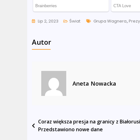
Tags
Lip 2, 2023
Świat
Grupa Wagnera
,
Prezy
Autor
Aneta Nowacka
Nawigacja
Coraz większa presja na granicy z Białorusi
Przedstawiono nowe dane
wpisu