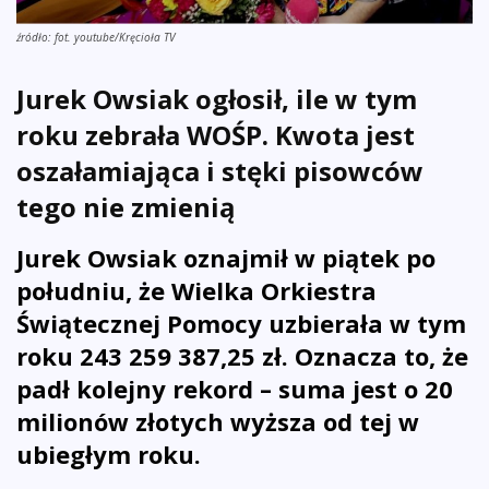
źródło: fot. youtube/Kręcioła TV
Jurek Owsiak ogłosił, ile w tym
roku zebrała WOŚP. Kwota jest
oszałamiająca i stęki pisowców
tego nie zmienią
Jurek Owsiak oznajmił w piątek po
południu, że Wielka Orkiestra
Świątecznej Pomocy uzbierała w tym
roku 243 259 387,25 zł.
Oznacza to, że
padł kolejny rekord – suma jest o 20
milionów złotych wyższa od tej w
ubiegłym roku.