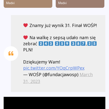
Znamy już wynik 31. Finał WOŚP!
Na walkę z sepsą udało nam się
zebrać
,
PLN!
Dziękujemy Wam!
pic.twitter.com/YOqCrpWPex
— WOŚP (@fundacjawosp)
March
31, 2023