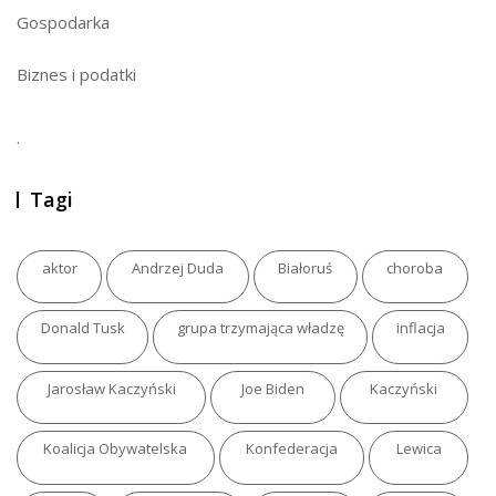
Gospodarka
Biznes i podatki
.
Tagi
aktor
Andrzej Duda
Białoruś
choroba
Donald Tusk
grupa trzymająca władzę
inflacja
Jarosław Kaczyński
Joe Biden
Kaczyński
Koalicja Obywatelska
Konfederacja
Lewica