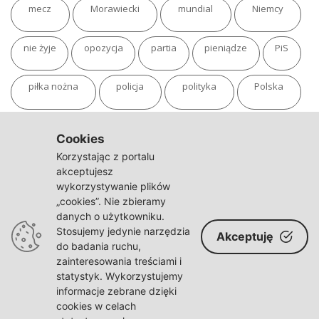
mecz
Morawiecki
mundial
Niemcy
nie żyje
opozycja
partia
pieniądze
PiS
piłka nożna
policja
polityka
Polska
pożar
program
putin
Rosja
sondaż
Cookies
Korzystając z portalu
sport
sąd
TVN
tvp
Twitter
Ukraina
akceptujesz
wykorzystywanie plików
„cookies”. Nie zbieramy
USA
Warszawa
wojna
wojna na Ukrainie
danych o użytkowniku.
Stosujemy jedynie narzędzia
Akceptuję
wybory
wypadek
Władimir Putin
zdrowie
do badania ruchu,
zainteresowania treściami i
statystyk. Wykorzystujemy
informacje zebrane dzięki
cookies w celach