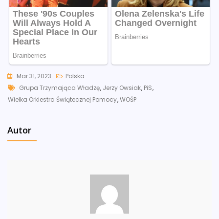
Mar 31, 2023
Polska
Tags
Grupa Trzymająca Władzę
,
Jerzy Owsiak
,
PiS
,
Wielka Orkiestra Świątecznej Pomocy
,
WOŚP
Autor