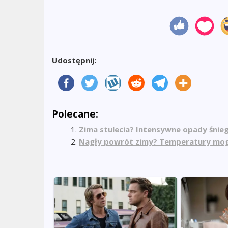
Udostępnij:
Polecane:
Zima stulecia? Intensywne opady śniegu
Nagły powrót zimy? Temperatury mogą