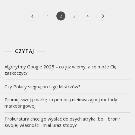
Nawigacja
Page
Page
Page
Page
1
2
3
4
po
wpisach
CZYTAJ
Algorytmy Google 2025 – co już wiemy, a co może Cię
zaskoczyć?
Czy Polacy sięgną po Ligę Mistrzów?
Promuj swoją markę za pomocą nieinwazyjnej metody
marketingowej
Prokuratura chce go wysłać do psychiatryka, bo… bronił
swojej własności i miał uraz stopy?