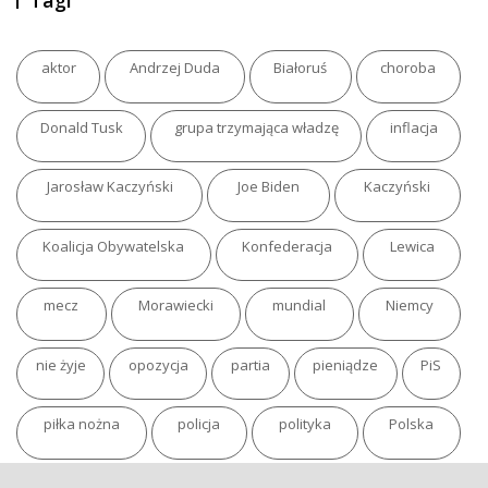
Tagi
aktor
Andrzej Duda
Białoruś
choroba
Donald Tusk
grupa trzymająca władzę
inflacja
Jarosław Kaczyński
Joe Biden
Kaczyński
Koalicja Obywatelska
Konfederacja
Lewica
mecz
Morawiecki
mundial
Niemcy
nie żyje
opozycja
partia
pieniądze
PiS
piłka nożna
policja
polityka
Polska
pożar
program
putin
Rosja
sondaż