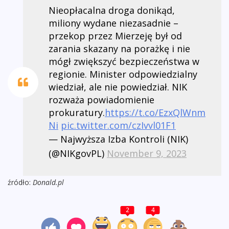
Nieopłacalna droga donikąd,
miliony wydane niezasadnie –
przekop przez Mierzeję był od
zarania skazany na porażkę i nie
mógł zwiększyć bezpieczeństwa w
regionie. Minister odpowiedzialny
wiedział, ale nie powiedział. NIK
rozważa powiadomienie
prokuratury.
https://t.co/EzxQlWnm
Ni
pic.twitter.com/czIvvl01F1
— Najwyższa Izba Kontroli (NIK)
(@NIKgovPL)
November 9, 2023
źródło:
Donald.pl
2
4