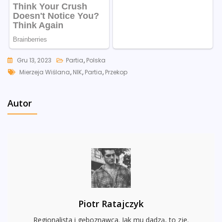
Gru 13, 2023
Partia
,
Polska
Tags
Mierzeja Wiślana
,
NIK
,
Partia
,
Przekop
Autor
Piotr Ratajczyk
Regionalista i gęboznawca. Jak mu dadzą, to zje.