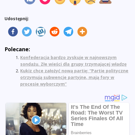
Udostępnij:
Polecane:
Konfederacja bardzo zyskuje w najnowszym
sondażu. Złe wieści dla grupy trzymającej władzę
Kukiz chce założyć nową partię: “Partie polityczne
otrzymują subwencje partyjne, mają fory w
procesie wyborczym”