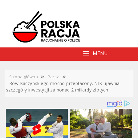
Skip
to
content
MENU
Strona główna
Partia
Rów Kaczyńskiego mocno przepłacony. NIK ujawnia
szczegóły inwestycji za ponad 2 miliardy złotych