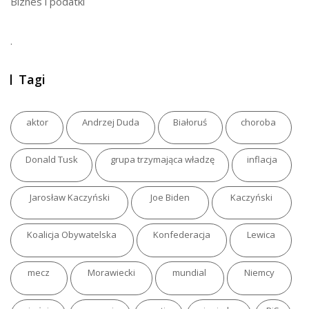
Biznes i podatki
.
Tagi
aktor
Andrzej Duda
Białoruś
choroba
Donald Tusk
grupa trzymająca władzę
inflacja
Jarosław Kaczyński
Joe Biden
Kaczyński
Koalicja Obywatelska
Konfederacja
Lewica
mecz
Morawiecki
mundial
Niemcy