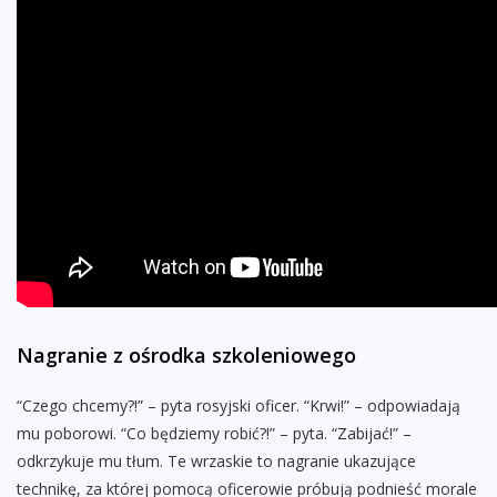
Nagranie z ośrodka szkoleniowego
“Czego chcemy?!” – pyta rosyjski oficer. “Krwi!” – odpowiadają
mu poborowi. “Co będziemy robić?!” – pyta. “Zabijać!” –
odkrzykuje mu tłum. Te wrzaskie to nagranie ukazujące
technikę, za której pomocą oficerowie próbują podnieść morale