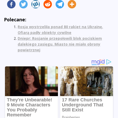
Polecane:
Rosja wystrzeliła ponad 80 rakiet na Ukrainę.
Ofiarą padły obiekty cywilne
Dniepr: Rosjanie przepołowili blok pociskiem
dalekiego zasięgu. Miasto nie miało obrony
powietrznej