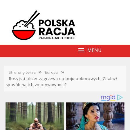
Skip
to
content
MENU
Strona główna
Europa
Rosyjski oficer zagrzewa do boju poborowych. Znalazł
sposób na ich zmotywowanie?