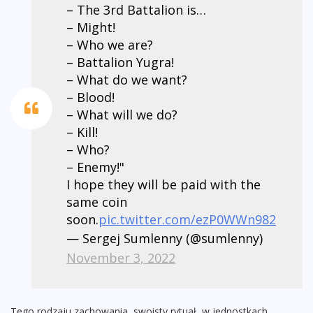
– The 3rd Battalion is…
– Might!
– Who we are?
– Battalion Yugra!
– What do we want?
– Blood!
– What will we do?
– Kill!
– Who?
– Enemy!"
I hope they will be paid with the
same coin
soon.
pic.twitter.com/ezP0WWn982
— Sergej Sumlenny (@sumlenny)
November 3, 2022
Tego rodzaju zachowania, swoisty rytuał, w jednostkach