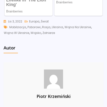
Lis 3, 2022
Europa
,
Świat
Tags
Mobilziacja
,
Poborowi
,
Rosja
,
Ukraina
,
Wojna Na Ukrainie
,
Wojna W Ukrainie
,
Wojsko
,
Żołnierze
Autor
Piotr Krzemiński