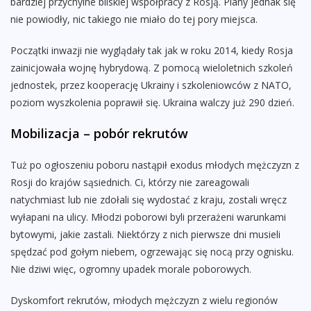
bardziej przychylne bliskiej współpracy z Rosją. Plany jednak się
nie powiodły, nic takiego nie miało do tej pory miejsca.
Początki inwazji nie wyglądały tak jak w roku 2014, kiedy Rosja
zainicjowała wojnę hybrydową. Z pomocą wieloletnich szkoleń
jednostek, przez kooperację Ukrainy i szkoleniowców z NATO,
poziom wyszkolenia poprawił się. Ukraina walczy już 290 dzień.
Mobilizacja – pobór rekrutów
Tuż po ogłoszeniu poboru nastąpił exodus młodych mężczyzn z
Rosji do krajów sąsiednich. Ci, którzy nie zareagowali
natychmiast lub nie zdołali się wydostać z kraju, zostali wręcz
wyłapani na ulicy. Młodzi poborowi byli przerażeni warunkami
bytowymi, jakie zastali. Niektórzy z nich pierwsze dni musieli
spędzać pod gołym niebem, ogrzewając się nocą przy ognisku.
Nie dziwi więc, ogromny upadek morale poborowych.
Dyskomfort rekrutów, młodych mężczyzn z wielu regionów