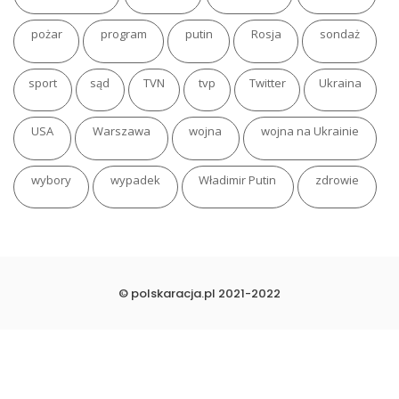
pożar
program
putin
Rosja
sondaż
sport
sąd
TVN
tvp
Twitter
Ukraina
USA
Warszawa
wojna
wojna na Ukrainie
wybory
wypadek
Władimir Putin
zdrowie
© polskaracja.pl 2021-2022