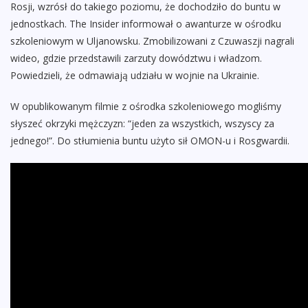
Rosji, wzrósł do takiego poziomu, że dochodziło do buntu w
jednostkach. The Insider informował o awanturze w ośrodku
szkoleniowym w Uljanowsku. Zmobilizowani z Czuwaszji nagrali
wideo, gdzie przedstawili zarzuty dowództwu i władzom.
Powiedzieli, że odmawiają udziału w wojnie na Ukrainie.
W opublikowanym filmie z ośrodka szkoleniowego mogliśmy
słyszeć okrzyki mężczyzn: “jeden za wszystkich, wszyscy za
jednego!”. Do stłumienia buntu użyto sił OMON-u i Rosgwardii.