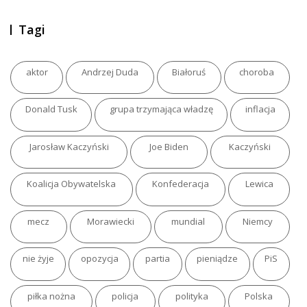
Tagi
aktor
Andrzej Duda
Białoruś
choroba
Donald Tusk
grupa trzymająca władzę
inflacja
Jarosław Kaczyński
Joe Biden
Kaczyński
Koalicja Obywatelska
Konfederacja
Lewica
mecz
Morawiecki
mundial
Niemcy
nie żyje
opozycja
partia
pieniądze
PiS
piłka nożna
policja
polityka
Polska