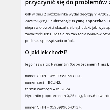
przyczynić się do problemów
GIF
w dniu 2 października wydał decyzję nr 4/20
zawierającego
substancję czynną topotekan
. 
nieprawidłowości okazał się błąd ludzki, jaki wys
zawartości leku. Doszło do zaniżenia wyników ozna
podczas sporządzania próbki.
O jaki lek chodzi?
Jego nazwa to:
Hycamtin (topotecanum 1 mg), k
numer GTIN – 05909990643141,
numer serii – BCUN2,
termin ważności – 09.2024.
Hycamtin (topotecanum 0,25 mg), kapsułki twarde,
numer GTIN – 05909990643134,