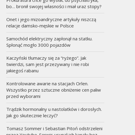
bo… bronił swojej własności i miał uraz stopy?
Onet i jego mizoandryczne artykuły niszczą
relacje damsko-męskie w Polsce
Samochód elektryczny zapłonął na statku.
Spłonąć mogło 3000 pojazdów
Kaczyński tłumaczy się za “ryżego”. Jak
twierdzi, sam jest przezywany i nie robi
jakiegoś rabanu
Kontrolowane awarie na stacjach Orlen.
Wszystko przez sztuczne obniżenie cen paliw
przed wyborami
Trądzik hormonalny u nastolatków i dorosłych.
Jak go skutecznie leczyć?
Tomasz Sommer i Sebastian Pitoń odstrzeleni
przez Youtube. Serwis usunął ich kanały bez