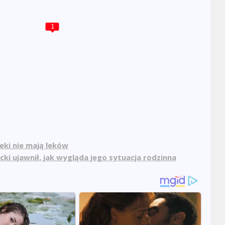
1
eki nie mają leków
i ujawnił, jak wygląda jego sytuacja rodzinna