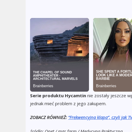
Serie produktu Hycamtin
nie zostały jeszcze w
jednak mieć problem z jego zakupem.
ZOBACZ RÓWNIEŻ:
“Frekwencyjna klapa”, czyli jak 
źródło: Onet / mgr.farm / Medycyna Praktyczna