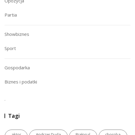
Opozycja
Partia
Showbiznes
Sport
Gospodarka
Biznes i podatki
.
Tagi
aktor
Andrzej Duda
Białoruś
choroba