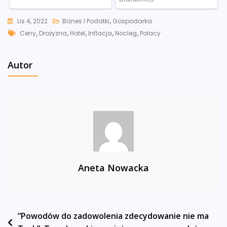
Lis 4, 2022
Biznes I Podatki
,
Gospodarka
Tags
Ceny
,
Drożyzna
,
Hotel
,
Inflacja
,
Nocleg
,
Polacy
Autor
Aneta Nowacka
Nawigacja
“Powodów do zadowolenia zdecydowanie nie ma