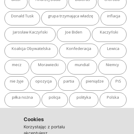
Donald Tusk
grupa trzymająca władzę
inflacja
Jarosław Kaczyński
Joe Biden
Kaczyński
Koalicja Obywatelska
Konfederacja
Lewica
mecz
Morawiecki
mundial
Niemcy
nie żyje
opozycja
partia
pieniądze
PiS
piłka nożna
policja
polityka
Polska
pożar
program
putin
Rosja
sondaż
Cookies
Korzystając z portalu
sport
sąd
TVN
tvp
Twitter
Ukraina
akceptujesz