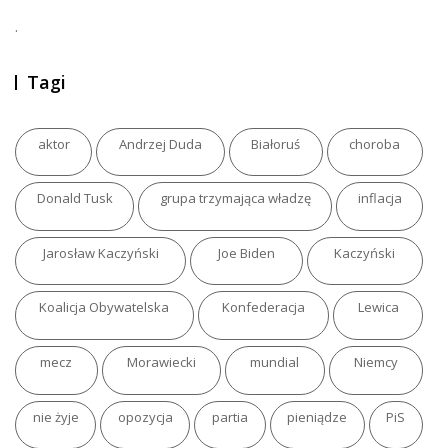
.
Tagi
aktor
Andrzej Duda
Białoruś
choroba
Donald Tusk
grupa trzymająca władzę
inflacja
Jarosław Kaczyński
Joe Biden
Kaczyński
Koalicja Obywatelska
Konfederacja
Lewica
mecz
Morawiecki
mundial
Niemcy
nie żyje
opozycja
partia
pieniądze
PiS