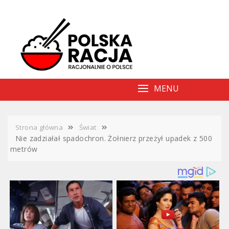
Skip
to
content
MENU
Strona główna
Świat
Nie zadziałał spadochron. Żołnierz przeżył upadek z 500
metrów