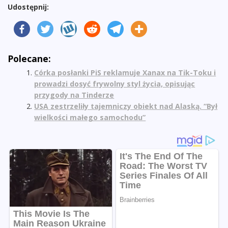
Udostępnij:
Polecane:
Córka posłanki PiS reklamuje Xanax na Tik-Toku i
prowadzi dosyć frywolny styl życia, opisując
przygody na Tinderze
USA zestrzeliły tajemniczy obiekt nad Alaską. “Był
wielkości małego samochodu”