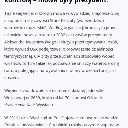
Tajne więzienie, o którym mowa w wywiadzie, znajdowało się
nieopodal miejscowości Stare Kiejkuty (województwo
warmińsko-mazurskie). Według organizacji broniących praw
człowieka powstało w roku 2002 (za czasów prezydentury
Aleksandra Kwaśniewskiego) i służyło przetrzymywaniu osób,
które wywiad USA podejrzewał o prowadzenie działalności
terrorystycznej. CIA przy przesłuchaniach stosowało wobec
więźniów tortury takie jak pozbawianie snu czy waterboarding –
tortura polegająca na wywołaniu u ofiary wrażenia tonięcia i
duszenia.
Więzienie znajdowało się na terenie dawnej Jednostki
Wojskowej nr 2669, która od lat 70. stanowi Ośrodek
Kształcenia Kadr Wywiadu.
W 2014 roku “Washington Post” ujawnił, że ówczesne władze
Polski za udostępnienie CIA obiektu miały otrzymać zapłatę w