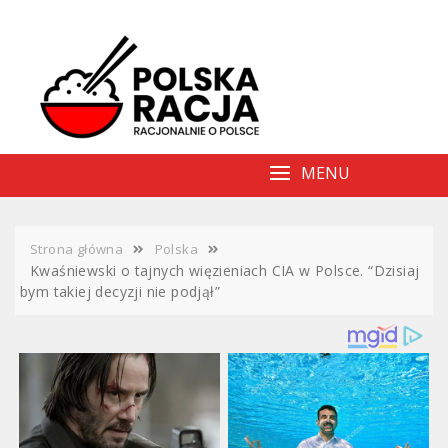
Skip
to
content
MENU
Strona główna
Polska
Kwaśniewski o tajnych więzieniach CIA w Polsce. “Dzisiaj
bym takiej decyzji nie podjął”