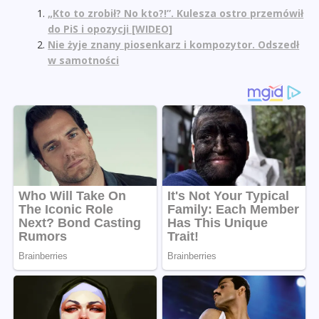
„Kto to zrobił? No kto?!”. Kulesza ostro przemówił
do PiS i opozycji [WIDEO]
Nie żyje znany piosenkarz i kompozytor. Odszedł
w samotności