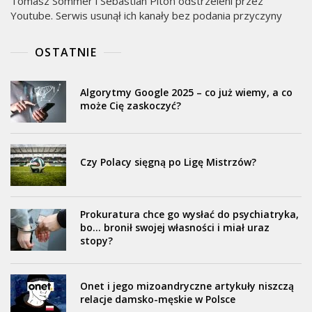
Tomasz Sommer i Sebastian Pitoń odstrzeleni przez
Youtube. Serwis usunął ich kanały bez podania przyczyny
OSTATNIE
Algorytmy Google 2025 – co już wiemy, a co
może Cię zaskoczyć?
Czy Polacy sięgną po Ligę Mistrzów?
Prokuratura chce go wysłać do psychiatryka,
bo… bronił swojej własności i miał uraz
stopy?
Onet i jego mizoandryczne artykuły niszczą
relacje damsko-męskie w Polsce