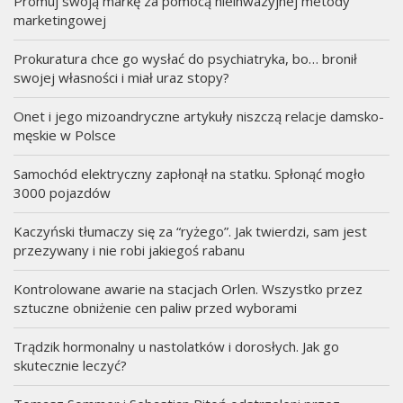
Promuj swoją markę za pomocą nieinwazyjnej metody
marketingowej
Prokuratura chce go wysłać do psychiatryka, bo… bronił
swojej własności i miał uraz stopy?
Onet i jego mizoandryczne artykuły niszczą relacje damsko-
męskie w Polsce
Samochód elektryczny zapłonął na statku. Spłonąć mogło
3000 pojazdów
Kaczyński tłumaczy się za “ryżego”. Jak twierdzi, sam jest
przezywany i nie robi jakiegoś rabanu
Kontrolowane awarie na stacjach Orlen. Wszystko przez
sztuczne obniżenie cen paliw przed wyborami
Trądzik hormonalny u nastolatków i dorosłych. Jak go
skutecznie leczyć?