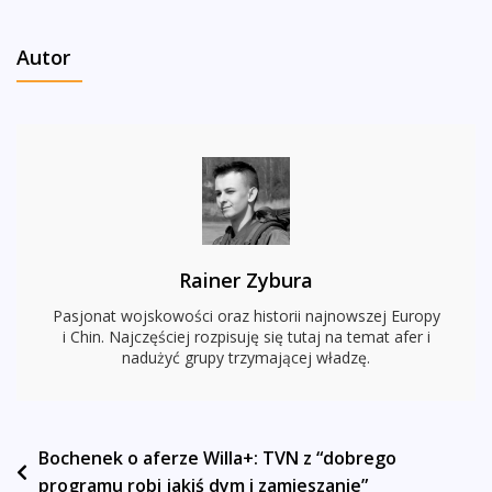
O
Tajnych
Autor
Więzieniach
CIA
W
Polsce.
“Dzisiaj
Bym
Takiej
Decyzji
Rainer Zybura
Nie
Podjął”
Pasjonat wojskowości oraz historii najnowszej Europy
i Chin. Najczęściej rozpisuję się tutaj na temat afer i
nadużyć grupy trzymającej władzę.
Nawigacja
Bochenek o aferze Willa+: TVN z “dobrego
programu robi jakiś dym i zamieszanie”