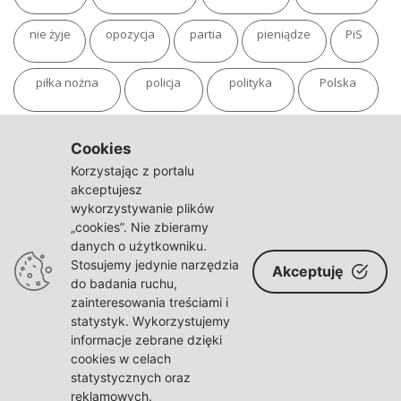
nie żyje
opozycja
partia
pieniądze
PiS
piłka nożna
policja
polityka
Polska
pożar
program
putin
Rosja
sondaż
Cookies
Korzystając z portalu
sport
sąd
TVN
tvp
Twitter
Ukraina
akceptujesz
wykorzystywanie plików
„cookies”. Nie zbieramy
USA
Warszawa
wojna
wojna na Ukrainie
danych o użytkowniku.
Stosujemy jedynie narzędzia
Akceptuję
wybory
wypadek
Władimir Putin
zdrowie
do badania ruchu,
zainteresowania treściami i
statystyk. Wykorzystujemy
informacje zebrane dzięki
cookies w celach
statystycznych oraz
© polskaracja.pl 2021-2022
reklamowych.