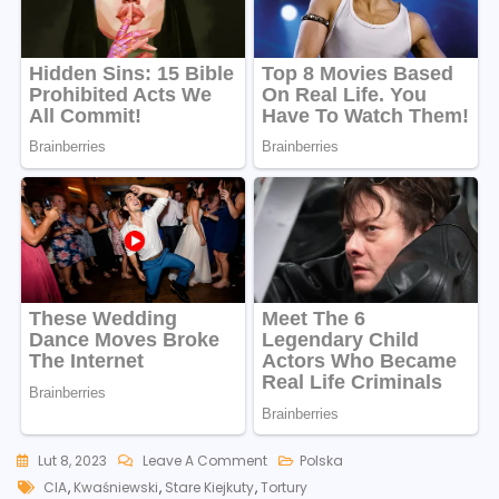
On
Lut 8, 2023
Leave A Comment
Polska
Tags
Kwaśniewski
CIA
,
Kwaśniewski
,
Stare Kiejkuty
,
Tortury