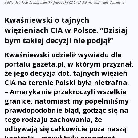
źródło: Fot. Piotr Drabik, mamik / fotopolska CC BY-SA 3.0, via Wikimedia Commons
Kwaśniewski o tajnych
więzieniach CIA w Polsce. “Dzisiaj
bym takiej decyzji nie podjął”
Kwaśniewski udzielił wywiadu dla
portalu gazeta.pl, w którym przyznał,
że jego decyzja dot. tajnych więzień
CIA na terenie Polski była nietrafna.
–
Amerykanie przekroczyli wszelkie
granice, natomiast my popełniliśmy
prawdopodobnie błąd, godząc się na
tego rodzaju zachowania, że
odbywają się całkowicie poza naszą
kontrolą – mówił były prezydent.