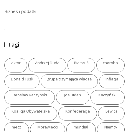
Biznes i podatki
.
Tagi
aktor
Andrzej Duda
Białoruś
choroba
Donald Tusk
grupa trzymająca władzę
inflacja
Jarosław Kaczyński
Joe Biden
Kaczyński
Koalicja Obywatelska
Konfederacja
Lewica
mecz
Morawiecki
mundial
Niemcy