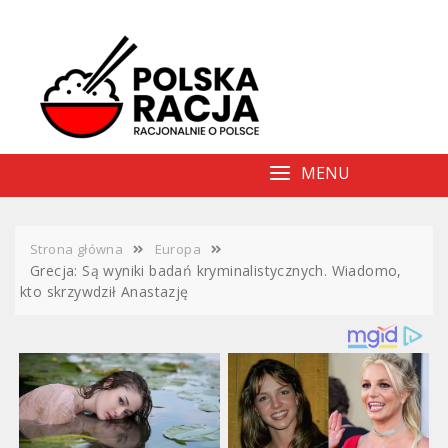
Skip
to
content
MENU
Strona główna
Europa
Grecja: Są wyniki badań kryminalistycznych. Wiadomo,
kto skrzywdził Anastazję