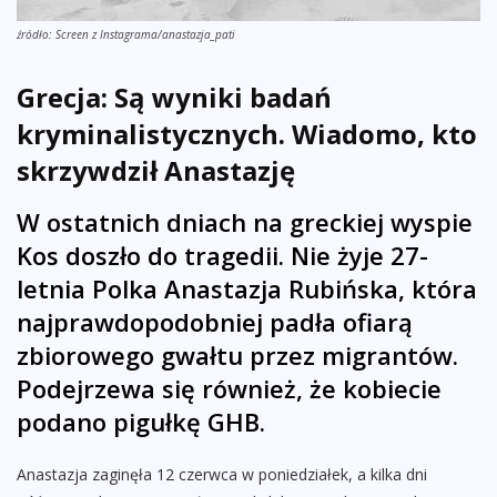
źródło: Screen z Instagrama/anastazja_pati
Grecja: Są wyniki badań
kryminalistycznych. Wiadomo, kto
skrzywdził Anastazję
W ostatnich dniach na greckiej wyspie
Kos doszło do tragedii. Nie żyje 27-
letnia Polka Anastazja Rubińska, która
najprawdopodobniej padła ofiarą
zbiorowego gwałtu przez migrantów.
Podejrzewa się również, że kobiecie
podano pigułkę GHB.
Anastazja zaginęła 12 czerwca w poniedziałek, a kilka dni