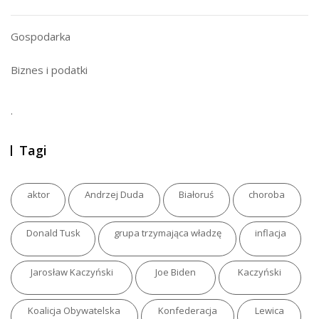
Gospodarka
Biznes i podatki
.
Tagi
aktor
Andrzej Duda
Białoruś
choroba
Donald Tusk
grupa trzymająca władzę
inflacja
Jarosław Kaczyński
Joe Biden
Kaczyński
Koalicja Obywatelska
Konfederacja
Lewica