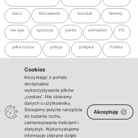
mecz
Morawiecki
mundial
Niemcy
nie żyje
opozycja
partia
pieniądze
PiS
piłka nożna
policja
polityka
Polska
pożar
program
putin
Rosja
sondaż
Cookies
Korzystając z portalu
sport
sąd
TVN
tvp
Twitter
Ukraina
akceptujesz
wykorzystywanie plików
„cookies”. Nie zbieramy
USA
Warszawa
wojna
wojna na Ukrainie
danych o użytkowniku.
Stosujemy jedynie narzędzia
Akceptuję
wybory
wypadek
Władimir Putin
zdrowie
do badania ruchu,
zainteresowania treściami i
statystyk. Wykorzystujemy
informacje zebrane dzięki