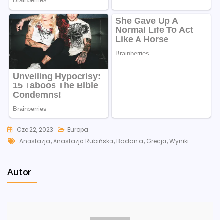
Cze 22, 2023
Europa
Tags
Anastazja
,
Anastazja Rubińska
,
Badania
,
Grecja
,
Wyniki
Autor