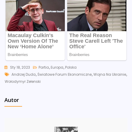
Sty 18, 2023
Partia
,
Europa
,
Polska
Tags
Andrzej Duda
,
Światowe Forum Ekonomiczne
,
Wojna Na Ukrainie
,
Wołodymyr Zełenski
Autor