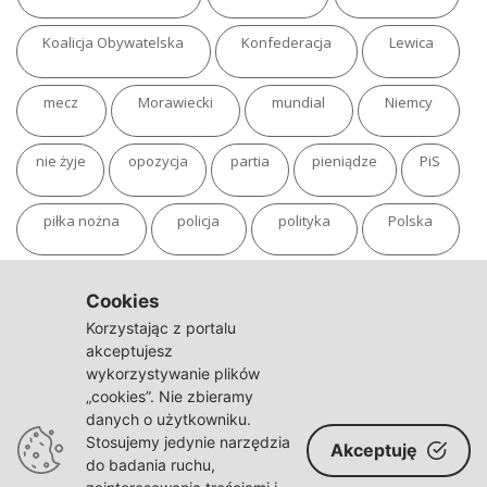
Koalicja Obywatelska
Konfederacja
Lewica
mecz
Morawiecki
mundial
Niemcy
nie żyje
opozycja
partia
pieniądze
PiS
piłka nożna
policja
polityka
Polska
pożar
program
putin
Rosja
sondaż
Cookies
Korzystając z portalu
sport
sąd
TVN
tvp
Twitter
Ukraina
akceptujesz
wykorzystywanie plików
„cookies”. Nie zbieramy
USA
Warszawa
wojna
wojna na Ukrainie
danych o użytkowniku.
Stosujemy jedynie narzędzia
Akceptuję
wybory
wypadek
Władimir Putin
zdrowie
do badania ruchu,