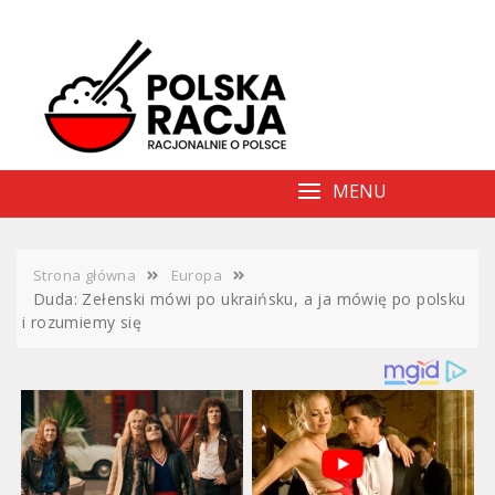
Skip
to
content
MENU
Strona główna
Europa
Duda: Zełenski mówi po ukraińsku, a ja mówię po polsku
i rozumiemy się