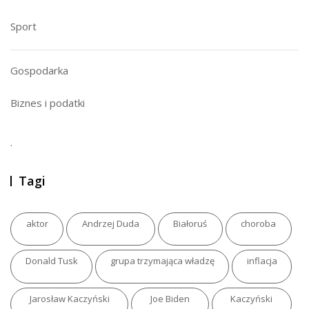
Sport
Gospodarka
Biznes i podatki
.
Tagi
aktor
Andrzej Duda
Białoruś
choroba
Donald Tusk
grupa trzymająca władzę
inflacja
Jarosław Kaczyński
Joe Biden
Kaczyński