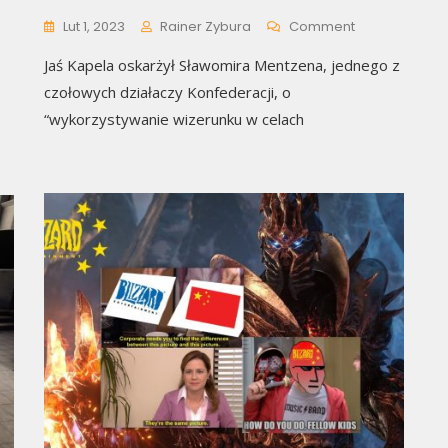
On
Lut 1, 2023
Rainer Zybura
Comment
Kapela
Jaś Kapela oskarżył Sławomira Mentzena, jednego z
Wysyła
Wezwanie
czołowych działaczy Konfederacji, o
Do
“wykorzystywanie wizerunku w celach
Sławomira
Mentzena.
Domaga
Się
Przeprosin
Oraz
Zapłaty
Ponad
100
Tys.