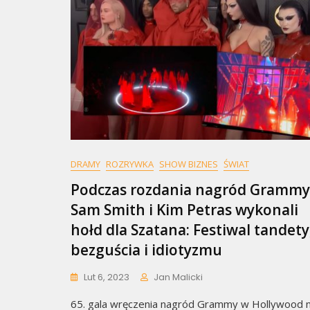
DRAMY
ROZRYWKA
SHOW BIZNES
ŚWIAT
Podczas rozdania nagród Grammy
Sam Smith i Kim Petras wykonali
hołd dla Szatana: Festiwal tandety
bezguścia i idiotyzmu
Lut 6, 2023
Jan Malicki
65. gala wręczenia nagród Grammy w Hollywood n