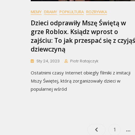
MEMY
DRAMY
POPKULTURA
ROZRYWKA
Dzieci odprawiły Mszę Świętą w
grze Roblox. Ksiądz wprost o
zajściu: To jak przespać się z czyją
dziewczyną
Sty 24, 2023
Piotr Ratajczyk
Ostatnimi czasy Internet obiegły filmiki z imitacji
Mszy Świętej, którą zorganizowały dzieci w
popularnej wśród
…
Page
1