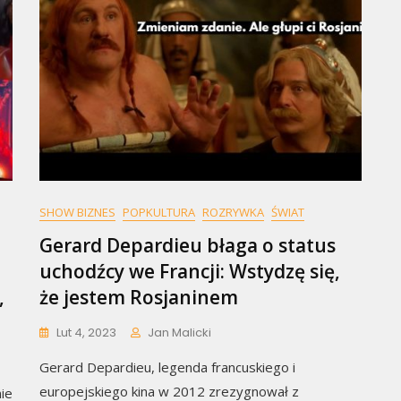
SHOW BIZNES
POPKULTURA
ROZRYWKA
ŚWIAT
Gerard Depardieu błaga o status
uchodźcy we Francji: Wstydzę się,
,
że jestem Rosjaninem
Lut 4, 2023
Jan Malicki
Gerard Depardieu, legenda francuskiego i
europejskiego kina w 2012 zrezygnował z
ie