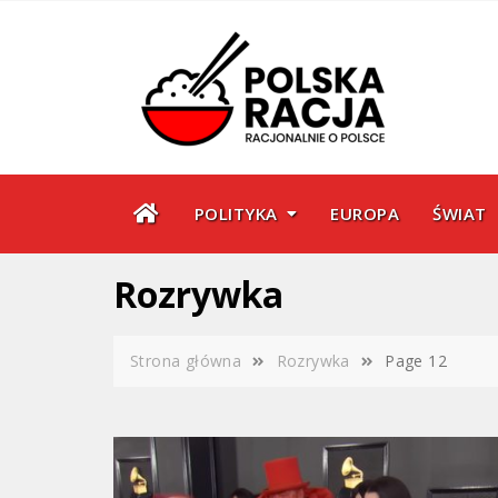
Skip
to
content
POLITYKA
EUROPA
ŚWIAT
Rozrywka
Strona główna
Rozrywka
Page 12