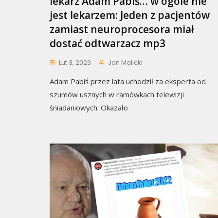
lekarz Adam Pabiś… w ogóle nie
jest lekarzem: Jeden z pacjentów
zamiast neuroprocesora miał
dostać odtwarzacz mp3
Lut 3, 2023
Jan Malicki
Adam Pabiś przez lata uchodził za eksperta od
szumów usznych w ramówkach telewizji
śniadaniowych. Okazało