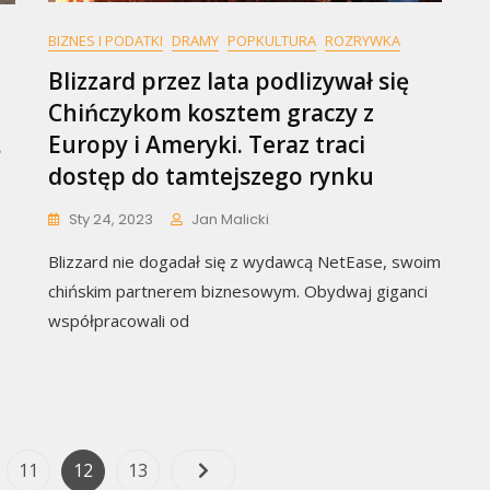
BIZNES I PODATKI
DRAMY
POPKULTURA
ROZRYWKA
Blizzard przez lata podlizywał się
Chińczykom kosztem graczy z
Europy i Ameryki. Teraz traci
ś
dostęp do tamtejszego rynku
Sty 24, 2023
Jan Malicki
Blizzard nie dogadał się z wydawcą NetEase, swoim
chińskim partnerem biznesowym. Obydwaj giganci
współpracowali od
Nawigacja
Page
Page
Page
11
12
13