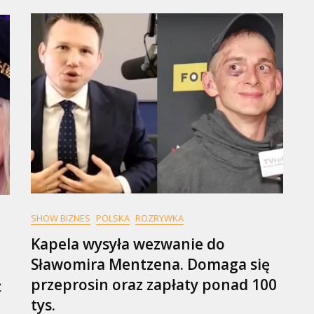
SHOW BIZNES
POLSKA
ROZRYWKA
Kapela wysyła wezwanie do
Sławomira Mentzena. Domaga się
przeprosin oraz zapłaty ponad 100
ż
tys.