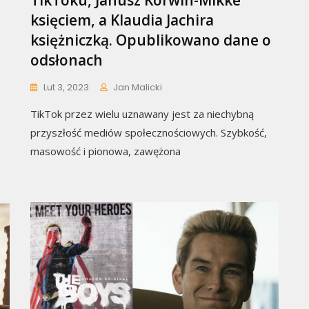
TikToku, Janusz Korwin-Mikke
księciem, a Klaudia Jachira
księżniczką. Opublikowano dane o
odsłonach
Lut 3, 2023
Jan Malicki
TikTok przez wielu uznawany jest za niechybną
przyszłość mediów społecznościowych. Szybkość,
masowość i pionowa, zawężona