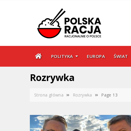
Skip
to
content
POLITYKA
EUROPA
ŚWIAT
Rozrywka
Strona główna
Rozrywka
Page 13