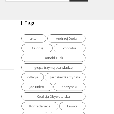
Tagi
aktor
Andrzej Duda
Białoruś
choroba
Donald Tusk
grupa trzymająca władzę
inflacja
Jarosław Kaczyński
Joe Biden
Kaczyński
Koalicja Obywatelska
Konfederacja
Lewica