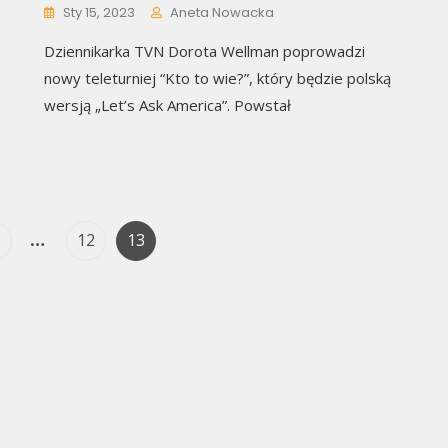
Sty 15, 2023
Aneta Nowacka
Dziennikarka TVN Dorota Wellman poprowadzi
nowy teleturniej “Kto to wie?”, który będzie polską
wersją „Let’s Ask America”. Powstał
Nawigacja
…
age
Page
Page
12
13
po
wpisach