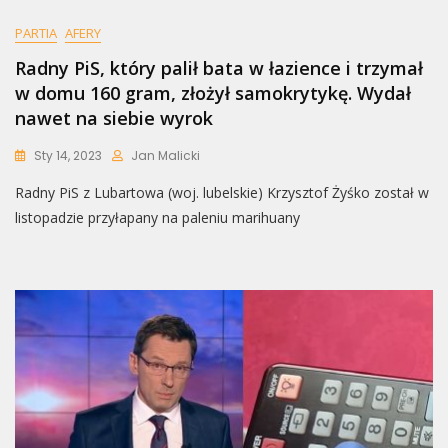
PARTIA
AFERY
Radny PiS, który palił bata w łazience i trzymał
w domu 160 gram, złożył samokrytykę. Wydał
nawet na siebie wyrok
Sty 14, 2023
Jan Malicki
Radny PiS z Lubartowa (woj. lubelskie) Krzysztof Żyśko został w
listopadzie przyłapany na paleniu marihuany