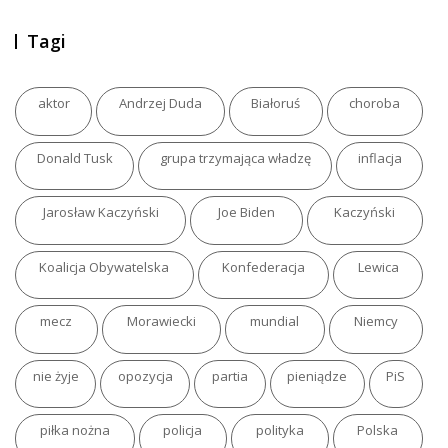
Tagi
aktor
Andrzej Duda
Białoruś
choroba
Donald Tusk
grupa trzymająca władzę
inflacja
Jarosław Kaczyński
Joe Biden
Kaczyński
Koalicja Obywatelska
Konfederacja
Lewica
mecz
Morawiecki
mundial
Niemcy
nie żyje
opozycja
partia
pieniądze
PiS
piłka nożna
policja
polityka
Polska