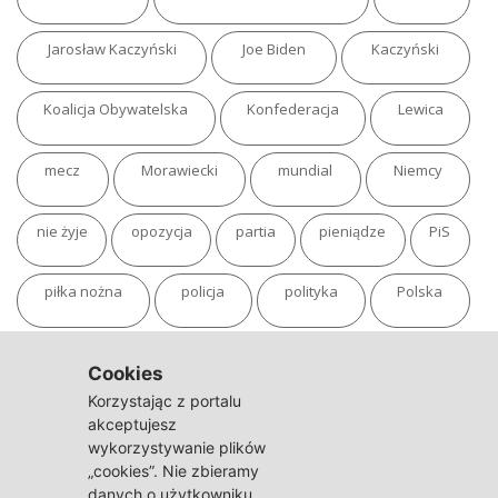
Jarosław Kaczyński
Joe Biden
Kaczyński
Koalicja Obywatelska
Konfederacja
Lewica
mecz
Morawiecki
mundial
Niemcy
nie żyje
opozycja
partia
pieniądze
PiS
piłka nożna
policja
polityka
Polska
pożar
program
putin
Rosja
sondaż
Cookies
Korzystając z portalu
sport
sąd
TVN
tvp
Twitter
Ukraina
akceptujesz
wykorzystywanie plików
„cookies”. Nie zbieramy
USA
Warszawa
wojna
wojna na Ukrainie
danych o użytkowniku.