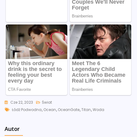
Cze 22, 2023
Świat
Tags
Łódź Podwodna
,
Ocean
,
OceanGate
,
Titan
,
Woda
Autor