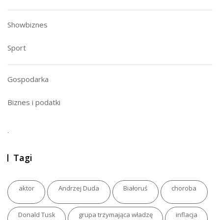
Showbiznes
Sport
Gospodarka
Biznes i podatki
.
Tagi
aktor
Andrzej Duda
Białoruś
choroba
Donald Tusk
grupa trzymająca władzę
inflacja