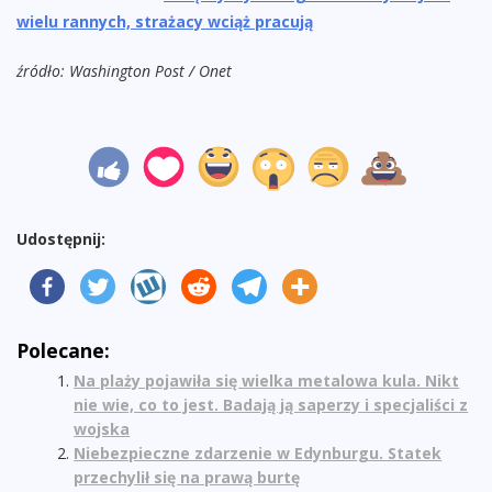
wielu rannych, strażacy wciąż pracują
źródło: Washington Post / Onet
Udostępnij:
Polecane:
Na plaży pojawiła się wielka metalowa kula. Nikt
nie wie, co to jest. Badają ją saperzy i specjaliści z
wojska
Niebezpieczne zdarzenie w Edynburgu. Statek
przechylił się na prawą burtę