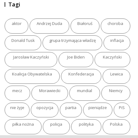
Tagi
aktor
Andrzej Duda
Białoruś
choroba
Donald Tusk
grupa trzymająca władzę
inflacja
Jarosław Kaczyński
Joe Biden
Kaczyński
Koalicja Obywatelska
Konfederacja
Lewica
mecz
Morawiecki
mundial
Niemcy
nie żyje
opozycja
partia
pieniądze
PiS
piłka nożna
policja
polityka
Polska