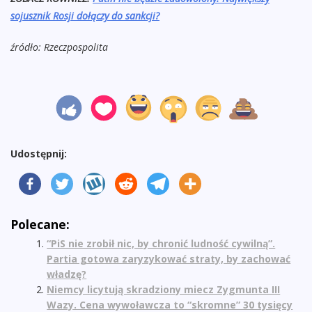
sojusznik Rosji dołączy do sankcji?
źródło: Rzeczpospolita
Udostępnij:
Polecane:
“PiS nie zrobił nic, by chronić ludność cywilną”.
Partia gotowa zaryzykować straty, by zachować
władzę?
Niemcy licytują skradziony miecz Zygmunta III
Wazy. Cena wywoławcza to “skromne” 30 tysięcy