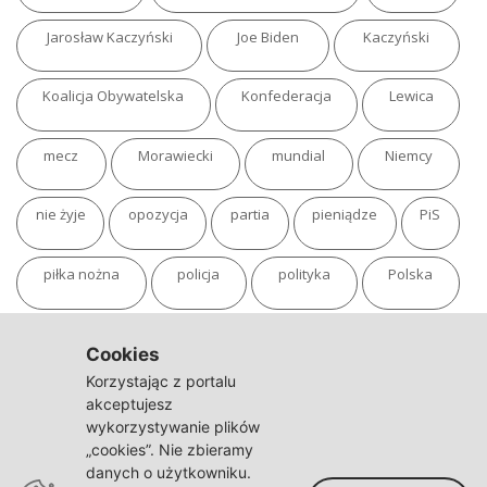
Jarosław Kaczyński
Joe Biden
Kaczyński
Koalicja Obywatelska
Konfederacja
Lewica
mecz
Morawiecki
mundial
Niemcy
nie żyje
opozycja
partia
pieniądze
PiS
piłka nożna
policja
polityka
Polska
pożar
program
putin
Rosja
sondaż
Cookies
Korzystając z portalu
sport
sąd
TVN
tvp
Twitter
Ukraina
akceptujesz
wykorzystywanie plików
„cookies”. Nie zbieramy
USA
Warszawa
wojna
wojna na Ukrainie
danych o użytkowniku.