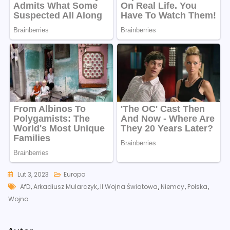
Lut 3, 2023
Europa
Tags
AfD
,
Arkadiusz Mularczyk
,
II Wojna Światowa
,
Niemcy
,
Polska
,
Wojna