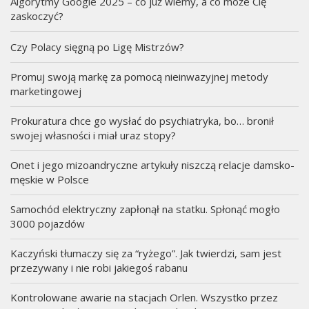
Algorytmy Google 2025 – co już wiemy, a co może Cię
zaskoczyć?
Czy Polacy sięgną po Ligę Mistrzów?
Promuj swoją markę za pomocą nieinwazyjnej metody
marketingowej
Prokuratura chce go wysłać do psychiatryka, bo… bronił
swojej własności i miał uraz stopy?
Onet i jego mizoandryczne artykuły niszczą relacje damsko-
męskie w Polsce
Samochód elektryczny zapłonął na statku. Spłonąć mogło
3000 pojazdów
Kaczyński tłumaczy się za “ryżego”. Jak twierdzi, sam jest
przezywany i nie robi jakiegoś rabanu
Kontrolowane awarie na stacjach Orlen. Wszystko przez