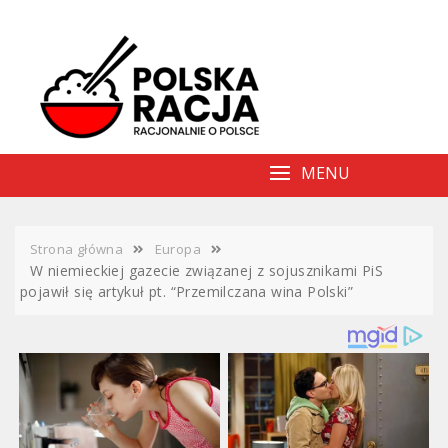
Skip
to
content
MENU
Strona główna
Europa
W niemieckiej gazecie związanej z sojusznikami PiS
pojawił się artykuł pt. “Przemilczana wina Polski”