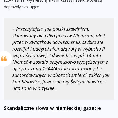
szowinizmie” wymierzonym w III Rzeszę i ZSRR. Słowa są
doprawdy szokujące.
– Przeczytajcie, jak polski szowinizm,
skierowany nie tylko przeciw Niemcom, ale i
przeciw Związkowi Sowieckiemu, szybko się
rozwijał i odegrał niemałą rolę w wybuchu II
wojny światowej. I dowiedz się, jak 14 mln
Niemców zostało przymusowo wypędzonych z
ojczyzny zimą 1944/45 lub torturowanych i
zamordowanych w obozach śmierci, takich jak
Łambinowice, Jaworzno czy Świętochłowice –
napisano w artykule.
Skandaliczne słowa w niemieckiej gazecie