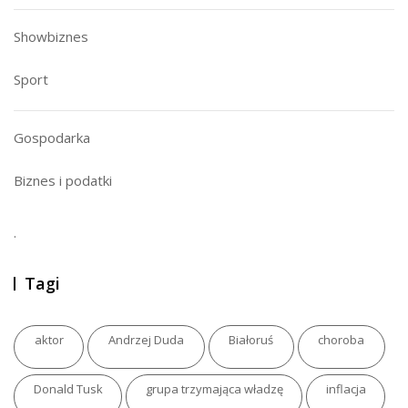
Showbiznes
Sport
Gospodarka
Biznes i podatki
.
Tagi
aktor
Andrzej Duda
Białoruś
choroba
Donald Tusk
grupa trzymająca władzę
inflacja