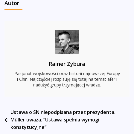
Autor
Spotkaniu
Szymona
Hołowni?
“40
Milionów
Wywalania
Na
Wille
Rainer Zybura
Dla
Kolegów
Pasjonat wojskowości oraz historii najnowszej Europy
To
i Chin. Najczęściej rozpisuję się tutaj na temat afer i
nadużyć grupy trzymającej władzę.
Jest
Patriotyzm?”
[WIDEO]
Nawigacja
Ustawa o SN niepodpisana przez prezydenta.
Müller uważa: “Ustawa spełnia wymogi
wpisu
konstytucyjne”