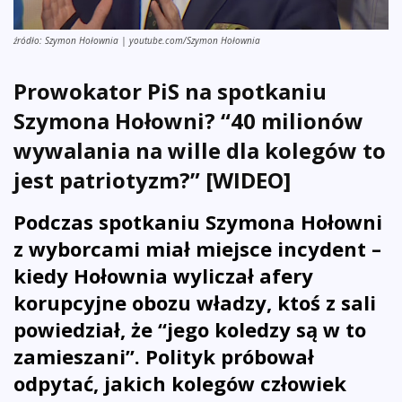
źródło: Szymon Hołownia | youtube.com/Szymon Hołownia
Prowokator PiS na spotkaniu
Szymona Hołowni? “40 milionów
wywalania na wille dla kolegów to
jest patriotyzm?” [WIDEO]
Podczas spotkaniu Szymona Hołowni
z wyborcami miał miejsce incydent –
kiedy Hołownia wyliczał afery
korupcyjne obozu władzy, ktoś z sali
powiedział, że “jego koledzy są w to
zamieszani”. Polityk próbował
odpytać, jakich kolegów człowiek