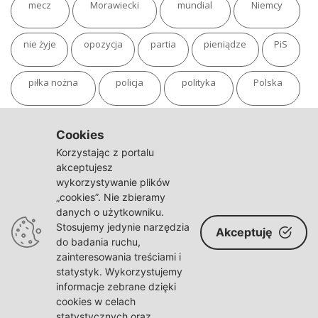
mecz
Morawiecki
mundial
Niemcy
nie żyje
opozycja
partia
pieniądze
PiS
piłka nożna
policja
polityka
Polska
pożar
program
putin
Rosja
sondaż
Cookies
Korzystając z portalu
sport
sąd
TVN
tvp
Twitter
Ukraina
akceptujesz
wykorzystywanie plików
„cookies”. Nie zbieramy
USA
Warszawa
wojna
wojna na Ukrainie
danych o użytkowniku.
Stosujemy jedynie narzędzia
Akceptuję
wybory
wypadek
Władimir Putin
zdrowie
do badania ruchu,
zainteresowania treściami i
statystyk. Wykorzystujemy
informacje zebrane dzięki
cookies w celach
statystycznych oraz