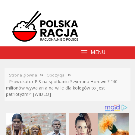
Skip
to
content
MENU
Strona główna
Opozycja
Prowokator PiS na spotkaniu Szymona Hołowni? “40
milionów wywalania na wille dla kolegów to jest
patriotyzm?” [WIDEO]