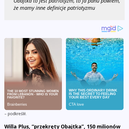
Obajtka to jest patriotyzm, to ja panu powiem,
że mamy inne definicje patriotyzmu
– podkreślił.
Willa Plus, “przekręty Obajtka”, 150 milionów