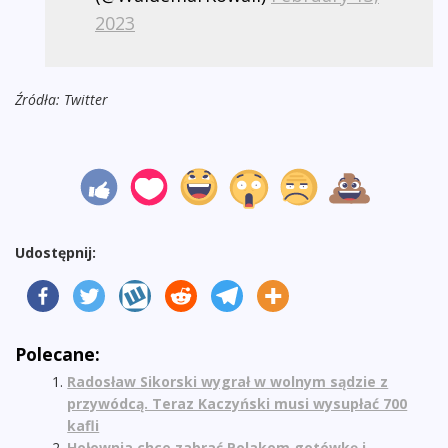
2023
Źródła: Twitter
Udostępnij:
Polecane:
Radosław Sikorski wygrał w wolnym sądzie z
przywódcą. Teraz Kaczyński musi wysupłać 700
kafli
Hołownia chce zabrać Polakom gotówkę i