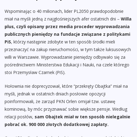
Wspominając o 40 milionach, lider PL2050 prawdopodobnie
miał na myśli jedną z najgłośniejszych afer ostatnich dni –
Willa
plus, czyli opisany przez media proceder wyprowadzania
publicznych pieniędzy na fundacje związane z politykami
PiS
, którzy następnie zdobyte w ten sposób środki mieli
przeznaczyć na zakup nieruchomości, w tym także luksusowych
willi w Warszawie. Wyprowadzanie pieniędzy odbywało się za
pośrednictwem Ministerstwa Edukacji i Nauki, na czele którego
stoi Przemysław Czarnek (PiS).
Hołownia nie doprecyzował, które “przekręty Obajtka” miał na
myśli, jednak w ostatnich dniach posłowie opozycji
poinformowali, że zarząd PKN Orlen omijał tzw. ustawę
kominową, by móc przyznawać sobie większe pensje. Według
relacji posłów,
sam Obajtek miał w ten sposób nielegalnie
pobrać ok. 900 000 złotych dodatkowej zapłaty.