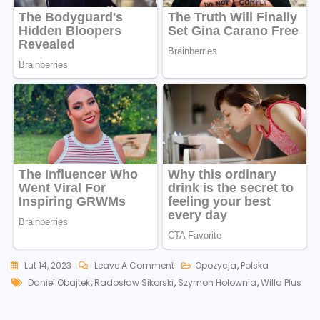
On
Lut 14, 2023
Leave A Comment
Opozycja
,
Polska
Tags
Prowokator
Daniel Obajtek
,
Radosław Sikorski
,
Szymon Hołownia
,
Willa Plus
PiS
Na