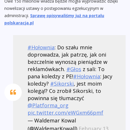
Owe 150 milionów władza będzie mogła wyprowadzić dzięki
nowelizacji ustawy o postępowaniu egzekucyjnym w
administracji.
Sprawę opisywaliśmy już na portalu
polskaracja.pl
#Hołownia
: Do szału mnie
doprowadza, jak patrzę, jak oni
bezczelnie wynoszą pieniądze w
reklamówkach.
#Głos
z sali: To
pana koledzy z PE!
#Hołownia
: Jacy
koledzy?
#Sikorski
, jest moim
kolegą!? Co zrobił Sikorski, to
powinna się tłumaczyć
@Platforma_org
pic.twitter.com/eWGxm66pmf
— Waldemar Kowal
(@WaldemarKowall)
February 13,