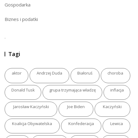
Gospodarka
Biznes i podatki
.
Tagi
aktor
Andrzej Duda
Białoruś
choroba
Donald Tusk
grupa trzymająca władzę
inflacja
Jarosław Kaczyński
Joe Biden
Kaczyński
Koalicja Obywatelska
Konfederacja
Lewica