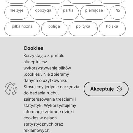
nie żyje
opozycja
partia
pieniądze
PiS
piłka nożna
policja
polityka
Polska
pożar
program
putin
Rosja
sondaż
Cookies
Korzystając z portalu
sport
sąd
TVN
tvp
Twitter
Ukraina
akceptujesz
wykorzystywanie plików
„cookies”. Nie zbieramy
USA
Warszawa
wojna
wojna na Ukrainie
danych o użytkowniku.
Stosujemy jedynie narzędzia
Akceptuję
wybory
wypadek
Władimir Putin
zdrowie
do badania ruchu,
zainteresowania treściami i
statystyk. Wykorzystujemy
informacje zebrane dzięki
cookies w celach
statystycznych oraz
© polskaracja.pl 2021-2022
reklamowych.