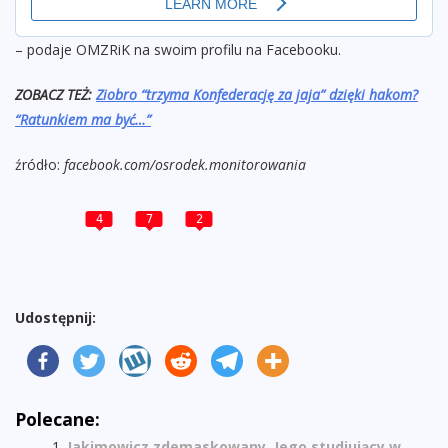
– podaje OMZRiK na swoim profilu na Facebooku.
ZOBACZ TEŻ:
Ziobro “trzyma Konfederację za jaja” dzięki hakom?
“Ratunkiem ma być…”
źródło:
facebook.com/osrodek.monitorowania
4
7
2
Udostępnij:
Polecane:
Jakimowicz zdemaskowany. Jego studiujący w