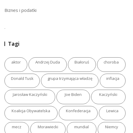
Biznes i podatki
.
Tagi
aktor
Andrzej Duda
Białoruś
choroba
Donald Tusk
grupa trzymająca władzę
inflacja
Jarosław Kaczyński
Joe Biden
Kaczyński
Koalicja Obywatelska
Konfederacja
Lewica
mecz
Morawiecki
mundial
Niemcy