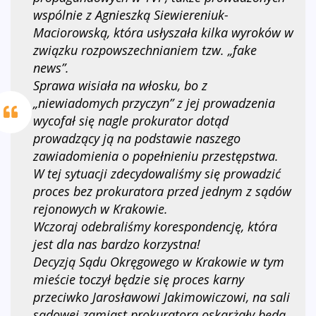
wspólnie z Agnieszką Siewiereniuk-
Maciorowską, która usłyszała kilka wyroków w
związku rozpowszechnianiem tzw. „fake
news”.
Sprawa wisiała na włosku, bo z
„niewiadomych przyczyn” z jej prowadzenia
wycofał się nagle prokurator dotąd
prowadzący ją na podstawie naszego
zawiadomienia o popełnieniu przestępstwa.
W tej sytuacji zdecydowaliśmy się prowadzić
proces bez prokuratora przed jednym z sądów
rejonowych w Krakowie.
Wczoraj odebraliśmy korespondencję, która
jest dla nas bardzo korzystna!
Decyzją Sądu Okręgowego w Krakowie w tym
mieście toczył będzie się proces karny
przeciwko Jarosławowi Jakimowiczowi, na sali
sądowej zamiast prokuratora oskarżały będą