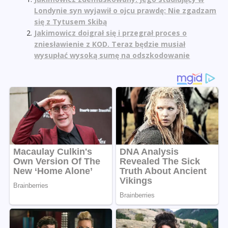
Londynie syn wyjawił o ojcu prawdę: Nie zgadzam
się z Tytusem Skibą
Jakimowicz doigrał się i przegrał proces o
zniesławienie z KOD. Teraz będzie musiał
wysupłać wysoką sumę na odszkodowanie