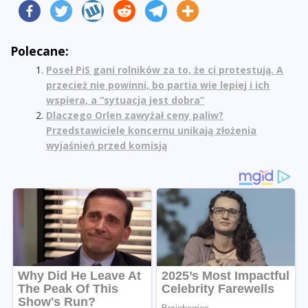
Polecane:
Poseł PiS gani rolników za to, że ci protestują. A
przecież nie powinni, bo partia wie lepiej i ich
wspiera, a “sytuacja jest dobra”
Dlaczego Orlen zawyżał ceny paliw?
Przedstawiciele koncernu unikają złożenia
wyjaśnień przed komisją