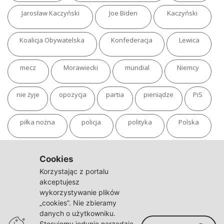
Jarosław Kaczyński
Joe Biden
Kaczyński
Koalicja Obywatelska
Konfederacja
Lewica
mecz
Morawiecki
mundial
Niemcy
nie żyje
opozycja
partia
pieniądze
PiS
piłka nożna
policja
polityka
Polska
pożar
program
putin
Rosja
sondaż
Cookies
Korzystając z portalu
sport
sąd
TVN
tvp
Twitter
Ukraina
akceptujesz
wykorzystywanie plików
„cookies”. Nie zbieramy
USA
Warszawa
wojna
wojna na Ukrainie
danych o użytkowniku.
Stosujemy jedynie narzędzia