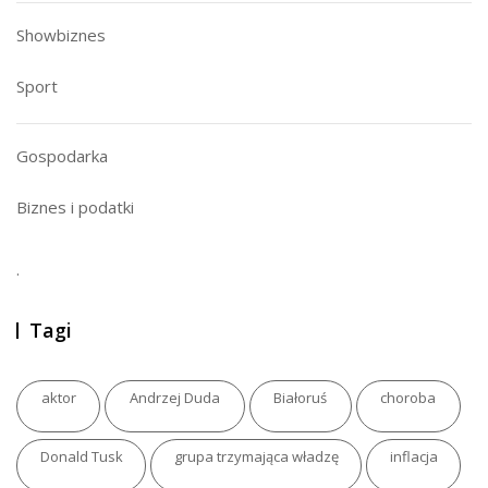
Showbiznes
Sport
Gospodarka
Biznes i podatki
.
Tagi
aktor
Andrzej Duda
Białoruś
choroba
Donald Tusk
grupa trzymająca władzę
inflacja