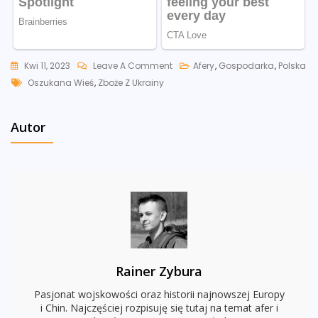
On
Kwi 11, 2023
Leave A Comment
Afery
,
Gospodarka
,
Polska
Tags
Nowe
Oszukana Wieś
,
Zboże Z Ukrainy
Wątki
W
Autor
Aferze
Dot.
Zboża
Z
Ukrainy.
Sprawą
Zajęła
Się
Rainer Zybura
Prokuratura
Pasjonat wojskowości oraz historii najnowszej Europy
i Chin. Najczęściej rozpisuję się tutaj na temat afer i