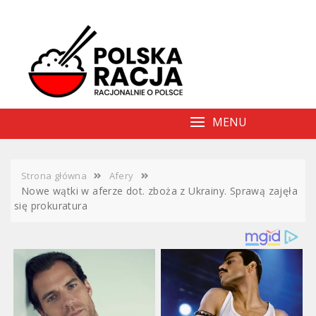
Skip
to
content
MENU
Strona główna
Afery
Nowe wątki w aferze dot. zboża z Ukrainy. Sprawą zajęła
się prokuratura