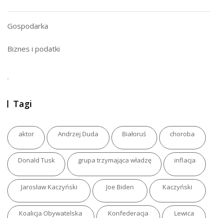
Gospodarka
Biznes i podatki
.
Tagi
aktor
Andrzej Duda
Białoruś
choroba
Donald Tusk
grupa trzymająca władzę
inflacja
Jarosław Kaczyński
Joe Biden
Kaczyński
Koalicja Obywatelska
Konfederacja
Lewica