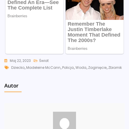
Maj 22, 2023
Świat
Tags
Dziecko
,
Madeleine McCann
,
Policja
,
Woda
,
Zaginięcie
,
Zbiornik
Autor