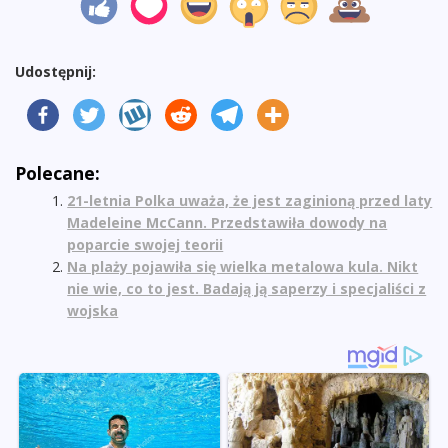
Udostępnij:
Polecane:
21-letnia Polka uważa, że jest zaginioną przed laty
Madeleine McCann. Przedstawiła dowody na
poparcie swojej teorii
Na plaży pojawiła się wielka metalowa kula. Nikt
nie wie, co to jest. Badają ją saperzy i specjaliści z
wojska