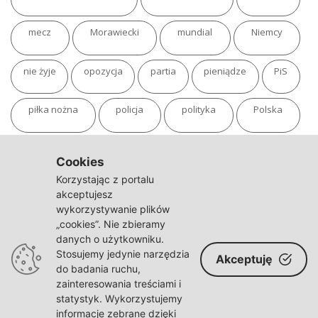
mecz
Morawiecki
mundial
Niemcy
nie żyje
opozycja
partia
pieniądze
PiS
piłka nożna
policja
polityka
Polska
pożar
program
putin
Rosja
sondaż
Cookies
Korzystając z portalu
sport
sąd
TVN
tvp
Twitter
Ukraina
akceptujesz
wykorzystywanie plików
„cookies”. Nie zbieramy
USA
Warszawa
wojna
wojna na Ukrainie
danych o użytkowniku.
Stosujemy jedynie narzędzia
Akceptuję
wybory
wypadek
Władimir Putin
zdrowie
do badania ruchu,
zainteresowania treściami i
statystyk. Wykorzystujemy
informacje zebrane dzięki