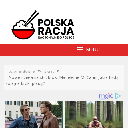
Skip
to
content
MENU
Strona główna
Świat
Nowe działania służb ws. Madeleine McCann. Jakie będą
kolejne kroki policji?