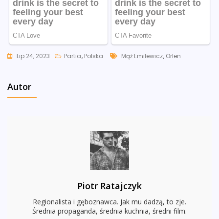
Tags
Lip 24, 2023
Partia
,
Polska
Mąż Emilewicz
,
Orlen
Autor
Piotr Ratajczyk
Regionalista i gęboznawca. Jak mu dadzą, to zje.
Średnia propaganda, średnia kuchnia, średni film.