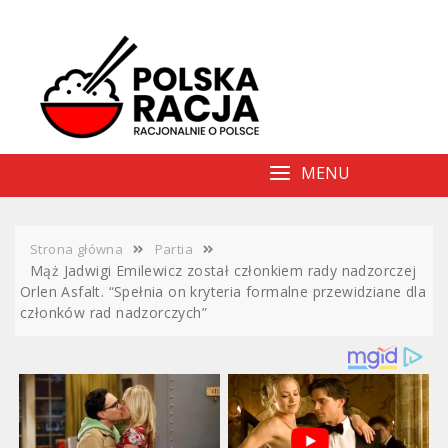
Skip
to
content
MENU
Strona główna
Partia
Mąż Jadwigi Emilewicz został członkiem rady nadzorczej
Orlen Asfalt. “Spełnia on kryteria formalne przewidziane dla
członków rad nadzorczych”