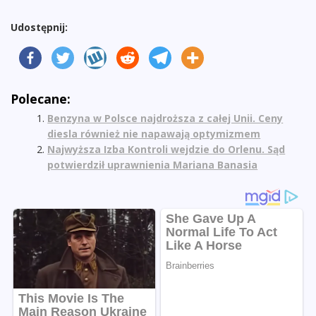
Udostępnij:
Polecane:
Benzyna w Polsce najdroższa z całej Unii. Ceny
diesla również nie napawają optymizmem
Najwyższa Izba Kontroli wejdzie do Orlenu. Sąd
potwierdził uprawnienia Mariana Banasia