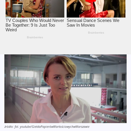
źródło: fot. youtube/GiełdaPapierówWartościowychwWarszawie