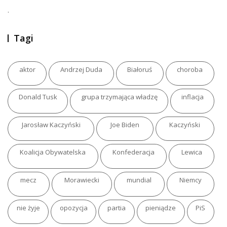
.
Tagi
aktor
Andrzej Duda
Białoruś
choroba
Donald Tusk
grupa trzymająca władzę
inflacja
Jarosław Kaczyński
Joe Biden
Kaczyński
Koalicja Obywatelska
Konfederacja
Lewica
mecz
Morawiecki
mundial
Niemcy
nie żyje
opozycja
partia
pieniądze
PiS